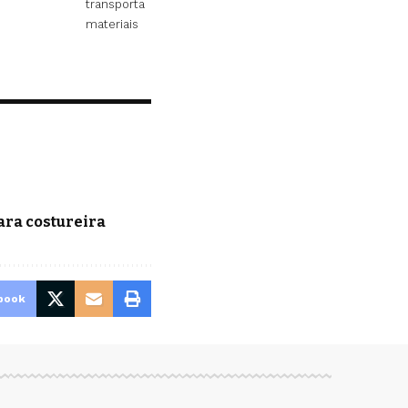
transporta
materiais
ara costureira
book