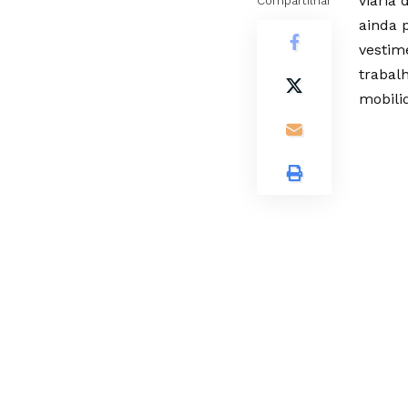
viária 
Compartilhar
ainda 
vestim
trabal
mobili