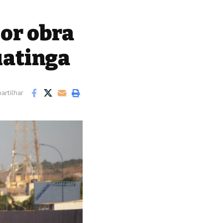
ior obra
uatinga
rtilhar