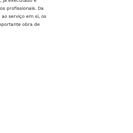
o, já executado e
s profissionais. Da
ao serviço em si, os
mportante obra de