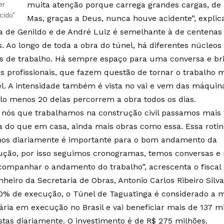
muita atenção porque carrega grandes cargas, de 
er
cido”
Mas, graças a Deus, nunca houve acidente”, explic
na de Genildo e de André Luiz é semelhante à de centenas
s. Ao longo de toda a obra do túnel, há diferentes núcleos
 de trabalho. Há sempre espaço para uma conversa e br
os profissionais, que fazem questão de tornar o trabalho m
el. A intensidade também é vista no vai e vem das máquin
lo menos 20 delas percorrem a obra todos os dias.
 nós que trabalhamos na construção civil passamos mais
a do que em casa, ainda mais obras como essa. Essa roti
os diariamente é importante para o bom andamento da
ução, por isso seguimos cronogramas, temos conversas e 
companhar o andamento do trabalho”, acrescenta o fiscal
heiro da Secretaria de Obras, Antonio Carlos Ribeiro Silva
% de execução, o Túnel de Taguatinga é considerado a m
ária em execução no Brasil e vai beneficiar mais de 137 mi
stas diariamente. O investimento é de R$ 275 milhões.