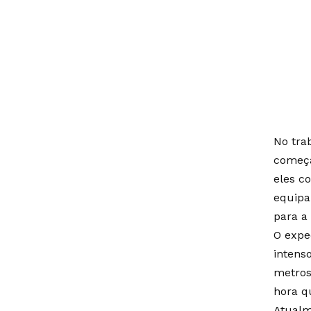
No trab
começa
eles c
equipa
para a
O expe
intens
metros
hora q
Atualm