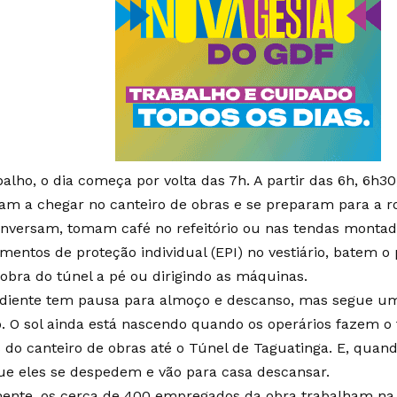
alho, o dia começa por volta das 7h. A partir das 6h, 6h30,
m a chegar no canteiro de obras e se preparam para a rot
onversam, tomam café no refeitório ou nas tendas montad
mentos de proteção individual (EPI) no vestiário, batem o 
 obra do túnel a pé ou dirigindo as máquinas.
diente tem pausa para almoço e descanso, mas segue 
o. O sol ainda está nascendo quando os operários fazem o 
 do canteiro de obras até o Túnel de Taguatinga. E, quando
ue eles se despedem e vão para casa descansar.
ente, os cerca de 400 empregados da obra trabalham na 