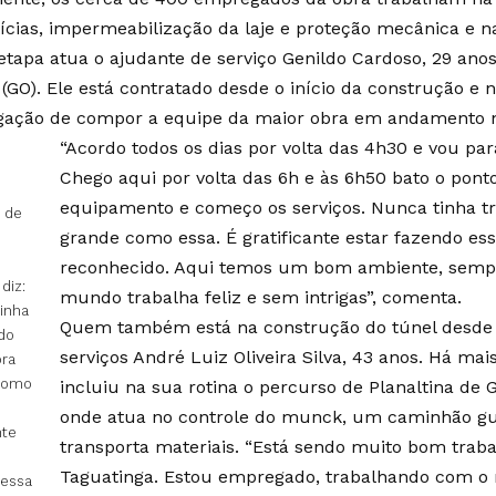
ícias, impermeabilização da laje e proteção mecânica e 
etapa atua o ajudante de serviço Genildo Cardoso, 29 ano
 (GO). Ele está contratado desde o início da construção e 
ação de compor a equipe da maior obra em andamento n
“Acordo todos os dias por volta das 4h30 e vou par
Chego aqui por volta das 6h e às 6h50 bato o pont
equipamento e começo os serviços. Nunca tinha 
 de
grande como essa. É gratificante estar fazendo ess
reconhecido. Aqui temos um bom ambiente, sempre
diz:
mundo trabalha feliz e sem intrigas”, comenta.
inha
Quem também está na construção do túnel desde 2
do
serviços André Luiz Oliveira Silva, 43 anos. Há mai
ra
como
incluiu na sua rotina o percurso de Planaltina de 
onde atua no controle do munck, um caminhão gu
nte
transporta materiais. “Está sendo muito bom trab
Taguatinga. Estou empregado, trabalhando com o
 essa