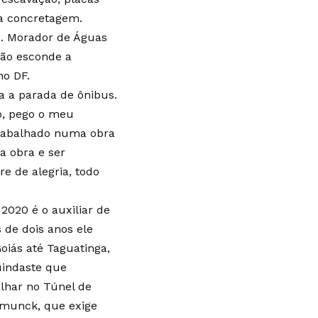
na concretagem.
s. Morador de Águas
não esconde a
o DF.
a a parada de ônibus.
o, pego o meu
trabalhado numa obra
a obra e ser
 de alegria, todo
020 é o auxiliar de
s de dois anos ele
Goiás até Taguatinga,
indaste que
alhar no Túnel de
 munck, que exige