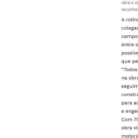
obra e s
reconhe
A roti
colega
campos
entre 
possív
que pe
“Todos
na obr
seguim
constr
para a
e engen
Com 70
obra vi
motori