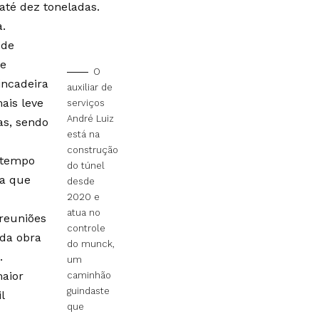
até dez toneladas.
a.
 de
 e
O
incadeira
auxiliar de
ais leve
serviços
André Luiz
as, sendo
está na
construção
 tempo
do túnel
na que
desde
2020 e
atua no
reuniões
controle
 da obra
do munck,
.
um
aior
caminhão
guindaste
l
que