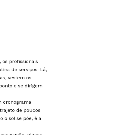
 os profissionais
ina de serviços. Lá,
as, vestem os
ponto e se dirigem
um cronograma
trajeto de poucos
 o sol se põe, é a
escavação, placas