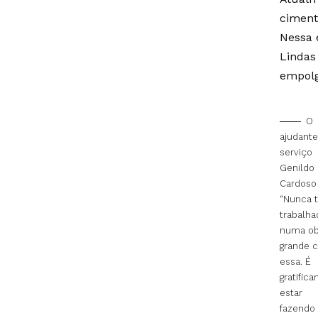
ciment
Nessa 
Lindas
empolg
O
ajudante
serviço
Genildo
Cardoso 
“Nunca t
trabalha
numa ob
grande 
essa. É
gratifica
estar
fazendo