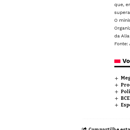
que, e
supera
O mini
Organi
da Alia
Fonte: 
Vo
Meg
Pro
Pol
BCE
Esp
Compartilhe esta