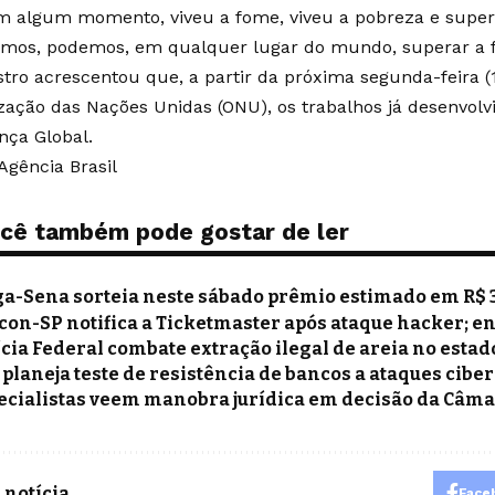
m algum momento, viveu a fome, viveu a pobreza e super
mos, podemos, em qualquer lugar do mundo, superar a f
stro acrescentou que, a partir da próxima segunda-feira (1
zação das Nações Unidas (ONU), os trabalhos já desenvolvi
nça Global.
Agência Brasil
cê também pode gostar de ler
a-Sena sorteia neste sábado prêmio estimado em R$ 
con-SP notifica a Ticketmaster após ataque hacker; e
ícia Federal combate extração ilegal de areia no estad
 planeja teste de resistência de bancos a ataques cibe
ecialistas veem manobra jurídica em decisão da Câma
 notícia
Face