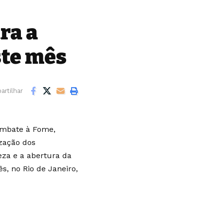
ra a
ste mês
rtilhar
Combate à Fome,
ização dos
za e a abertura da
s, no Rio de Janeiro,