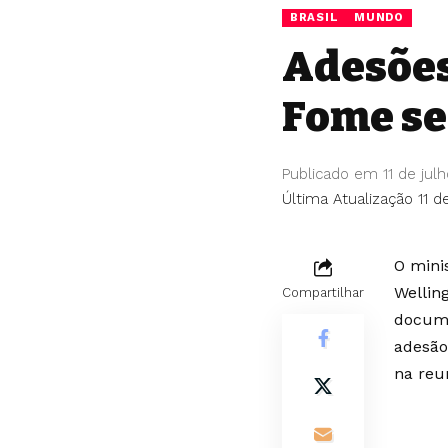
BRASIL
MUNDO
Adesões
Fome se
Publicado em 11 de jul
Última Atualização 11 d
O mini
Wellin
Compartilhar
docume
adesão
na reu