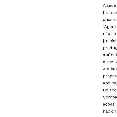
A sede
há mai
encont
“Agora
não só
[minis
produç
anúnci
disse D
A Alian
propos
ano pa
De aco
Combat
ações,
nacion