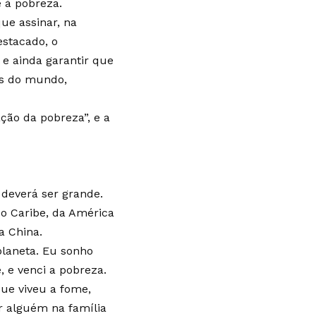
e à pobreza.
ue assinar, na
stacado, o
 e ainda garantir que
as do mundo,
ação da pobreza”, e a
 deverá ser grande.
do Caribe, da América
a China.
planeta. Eu sonho
 e venci a pobreza.
ue viveu a fome,
r alguém na família