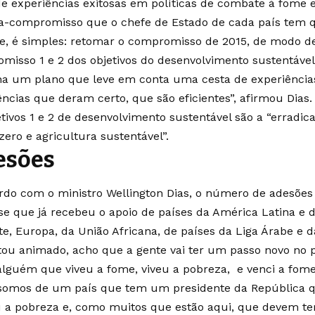
de experiências exitosas em políticas de combate à fome 
ta-compromisso que o chefe de Estado de cada país tem q
e, é simples: retomar o compromisso de 2015, de modo de
misso 1 e 2 dos objetivos do desenvolvimento sustentável
ha um plano que leve em conta uma cesta de experiênci
ências que deram certo, que são eficientes”, afirmou Dias.
etivos 1 e 2 de desenvolvimento sustentável são a “erradic
zero e agricultura sustentável”.
esões
rdo com o ministro Wellington Dias, o número de adesões
sse que já recebeu o apoio de países da América Latina e 
te, Europa, da União Africana, de países da Liga Árabe e d
tou animado, acho que a gente vai ter um passo novo no 
lguém que viveu a fome, viveu a pobreza, e venci a fome,
somos de um país que tem um presidente da República q
 a pobreza e, como muitos que estão aqui, que devem te