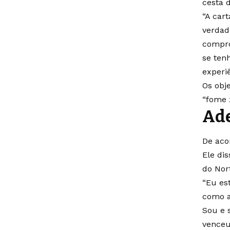
cesta 
“A car
verdad
compro
se ten
experi
Os obj
“fome 
Ad
De aco
Ele di
do Nor
“Eu es
como a
Sou e 
venceu