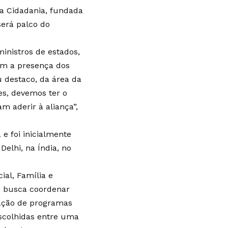
a Cidadania, fundada
será palco do
inistros de estados,
om a presença dos
u destaco, da área da
es, devemos ter o
m aderir à aliança”,
 e foi inicialmente
elhi, na Índia, no
ial, Família e
e busca coordenar
tação de programas
escolhidas entre uma