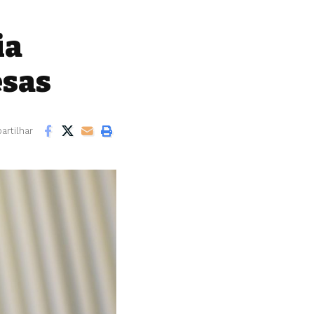
ia
esas
rtilhar