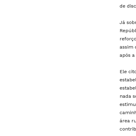
de dis
Já sob
Repúbl
reforç
assim 
após a 
Ele ci
estabe
estabel
nada s
estimu
caminh
área r
contrib