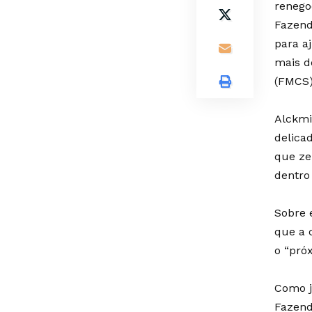
renego
Fazend
para a
mais d
(FMCS)
Alckmi
delicad
que ze
dentro
Sobre 
que a 
o “pró
Como j
Fazend