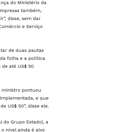
ança do Ministério da
 Empresas também,
r”, disse, sem dar
Comércio e Serviço
tar de duas pautas
a folha e a política
 de até US$ 50
o ministro pontuou
á implementada, e que
e US$ 50”, disse ele.
l do Grupo Estado), a
o nível ainda é alvo