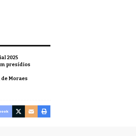
al 2025
em presídios
a de Moraes
book