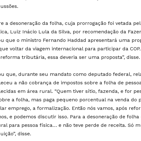
cussões.
re a desoneração da folha, cuja prorrogação foi vetada pe
ica, Luiz Inácio Lula da Silva, por recomendação da Faze
ou que o ministro Fernando Haddad apresentará uma prop
que voltar da viagem internacional para participar da COP
reforma tributária, essa deveria ser uma proposta”, disse.
tou que, durante seu mandato como deputado federal, rel
leceu a não cobrança de impostos sobre a folha de pessoa
ecidas em área rural. “Quem tiver sítio, fazenda, e for pe
obre a folha, mas paga pequeno porcentual na venda do p
lar emprego, a formalização. Então nós vamos, após refor
os, e podemos discutir isso. Para a desoneração de folha 
ural para pessoa física… e não teve perde de receita. Só 
uição”, disse.