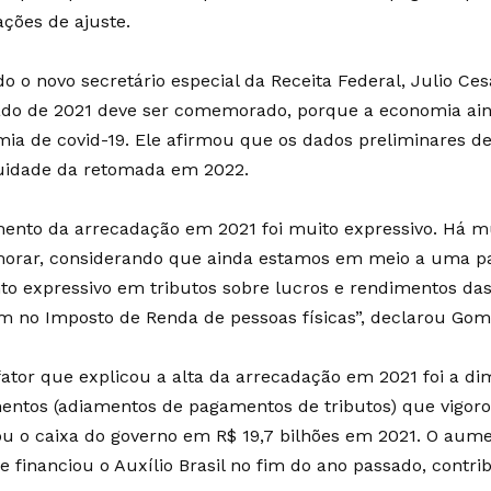
ações de ajuste.
o o novo secretário especial da Receita Federal, Julio Ces
ado de 2021 deve ser comemorado, porque a economia aind
ia de covid-19. Ele afirmou que os dados preliminares de
uidade da retomada em 2022.
ento da arrecadação em 2021 foi muito expressivo. Há m
rar, considerando que ainda estamos em meio a uma p
o expressivo em tributos sobre lucros e rendimentos da
 no Imposto de Renda de pessoas físicas”, declarou Gom
fator que explicou a alta da arrecadação em 2021 foi a di
mentos (adiamentos de pagamentos de tributos) que vigor
ou o caixa do governo em R$ 19,7 bilhões em 2021. O aume
e financiou o Auxílio Brasil no fim do ano passado, contri