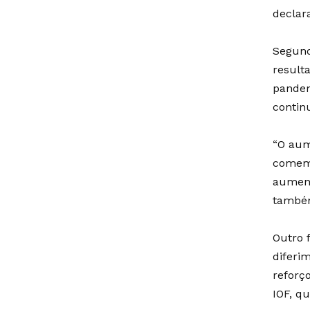
declar
Segund
result
pandem
contin
“O aum
comemo
aument
também
Outro 
diferi
reforç
IOF, qu