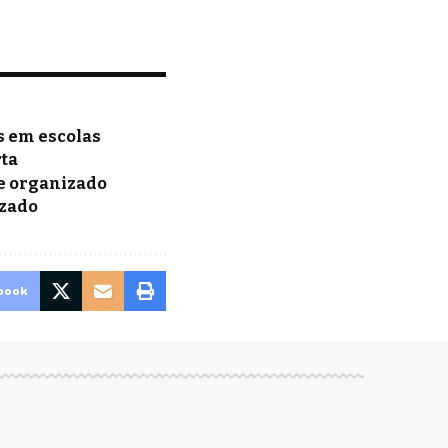
s em escolas
rta
me organizado
izado
book