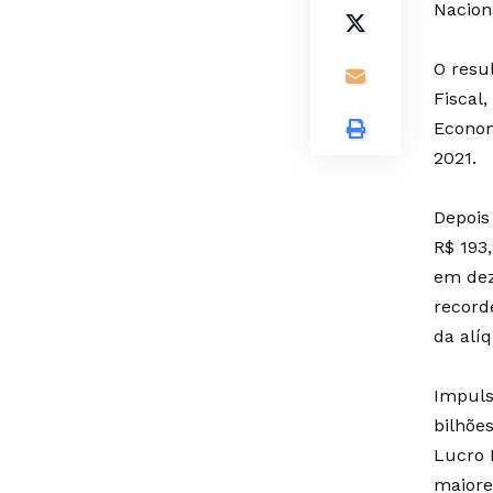
Nacion
O resu
Fiscal
Econom
2021.
Depois
R$ 193
em dez
record
da alí
Impuls
bilhõe
Lucro 
maiore