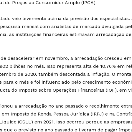
al de Preços ao Consumidor Amplo (IPCA).
ltado veio levemente acima da previsão dos especialistas
, pesquisa mensal com analistas de mercado divulgada pel
ia, as instituições financeiras estimavam arrecadação de 
 de desacelerar em novembro, a arrecadação cresceu e
,902 bilhões no mês. Isso representa alta de 10,76% em re
embro de 2020, também descontada a inflação. O mont
e para o mês e foi influenciado pelo crescimento econôm
quota do Imposto sobre Operações Financeiras (IOF), em v
ionou a arrecadação no ano passado o recolhimento extra
s em Imposto de Renda Pessoa Jurídica (IRPJ) e na Contrib
Líquido (CSLL) em 2021. Isso ocorreu porque as empresas
s que o previsto no ano passado e tiveram de pagar impos