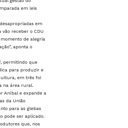
tual gestão do
 amparada em leis
 desapropriadas em
ra vão receber o CDU
m momento de alegria
ação”, aponta o
F, permitindo que
ica para produzir e
ltura, em três foi
 na área rural.
or Aníbal e expande a
as da União
anto para as glebas
o pode ser aplicado.
rodutores que, nos