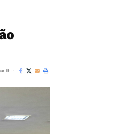
ção
rtilhar