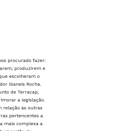
emos procurado fazer:
marem, produzirem e
 que escolheram o
or Ibaneis Rocha.
unto de Terracap,
imorar a legislação.
m relação às outras
ras pertencentes a
rna mais complexa a