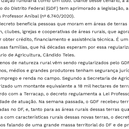
rização fundiária como um todo. Diante desse cenário, a a
o do Distrito Federal (GDF) tem aprimorado a legislação,
 Professor Aníbal (nº 6.740/2020).
decreto beneficia pessoas que moram em áreas de terras
 clubes, igrejas e cooperativas de áreas rurais, que ago
r obter crédito, financiamento e assistência técnica. É u
ssas famílias, que há décadas esperam por essa regulariz
rio de Agricultura, Cândido Teles.
renos de natureza rural vêm sendo regularizados pelo GD
os, médios e grandes produtores tenham segurança juríd
emprego e renda no campo. Segundo a Secretaria de Agricu
rizado um montante equivalente a 18 mil hectares de terra
rdo com a Terracap, o decreto regulamenta a Lei Profess
dade de atuação. Na semana passada, o GDF recebeu terr
adas no DF, e, tanto para as áreas rurais dessas terras qu
s com características rurais dessas novas terras, o decret
os falando de uma grande massa territorial do DF e de p