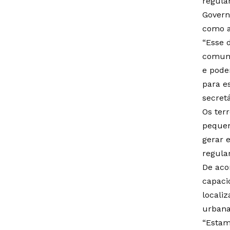
regula
Govern
como a
“Esse 
comum,
e pode
para e
secretá
Os ter
pequen
gerar 
regula
De aco
capaci
localiz
urbana
“Estam