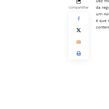
Dez mi
da reg
Compartilhar
um nov
é que 
contem