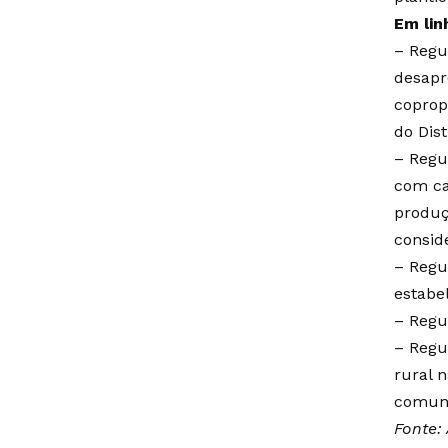
Em lin
– Regu
desapr
coprop
do Dist
– Regu
com ca
produç
consid
– Regu
estabe
– Regu
– Regu
rural 
comuni
Fonte: 