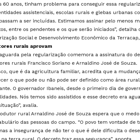
s 60 anos, tinham problema para conseguir essa regulariz
entidades assistenciais, escolas rurais e glebas urbanas c
 passam a ser incluídas. Estimamos assinar pelo menos ma
os, entre os pendentes e os que serão iniciados”, detalha 
rização Social e Desenvolvimento Econômico da Terraca
ores rurais aprovam
guarda pela regularização comemora a assinatura do dec
ores rurais Francisco Soriano e Arnaldino José de Souza.
sco, que é da agricultura familiar, acredita que a mudan
ecer o que pode ou não pode ser definido como área rural
ante. O governador Ibaneis, desde o primeiro dia de gover
ilidades. Nós temos sido assistidos e esse decreto era agu
ituação”, avalia.
rodutor rural Arnaldino José de Souza espera que o medo
abulário das pessoas do campo. “O povo tem vontade de t
mas a insegurança de não ter o que é dele dificulta o des
 na terra rural. O decreto traz essa segurança”, aponta.