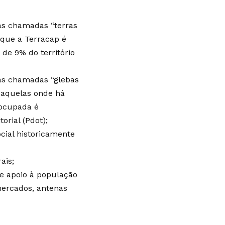
nas chamadas “terras
 que a Terracap é
de 9% do território
nas chamadas “glebas
 aquelas onde há
 ocupada é
rial (Pdot);
ocial historicamente
ais;
e apoio à população
mercados, antenas