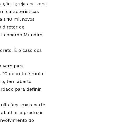
ação. Igrejas na zona
om características
is 10 mil novos
o diretor de
p, Leonardo Mundim.
reto. É o caso dos
ça vem para
. “O decreto é muito
no, tem aberto
ardado para definir
 não faça mais parte
rabalhar e produzir
envolvimento do