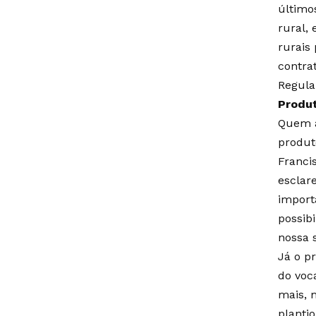
último
rural, 
rurais
contrat
Regula
Produt
Quem a
produt
Franci
esclar
import
possib
nossa s
Já o p
do voc
mais, 
plantio