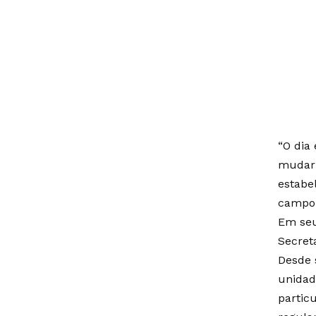
“O dia
mudar 
estabe
campo 
Em seu
Secret
Desde 
unidad
particu