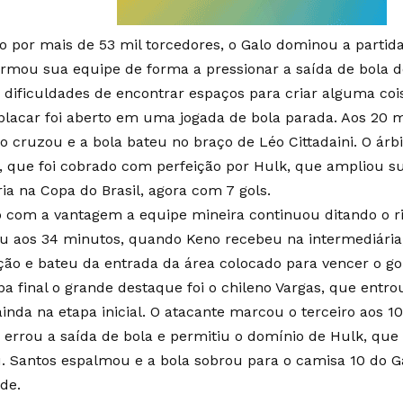
o por mais de 53 mil torcedores, o Galo dominou a partida 
rmou sua equipe de forma a pressionar a saída de bola d
 dificuldades de encontrar espaços para criar alguma coi
placar foi aberto em uma jogada de bola parada. Aos 20 m
o cruzou e a bola bateu no braço de Léo Cittadaini. O árbi
i, que foi cobrado com perfeição por Hulk, que ampliou s
ria na Copa do Brasil, agora com 7 gols.
com a vantagem a equipe mineira continuou ditando o ri
u aos 34 minutos, quando Keno recebeu na intermediária,
ão e bateu da entrada da área colocado para vencer o gol
pa final o grande destaque foi o chileno Vargas, que entro
ainda na etapa inicial. O atacante marcou o terceiro aos 1
 errou a saída de bola e permitiu o domínio de Hulk, que 
. Santos espalmou e a bola sobrou para o camisa 10 do G
de.