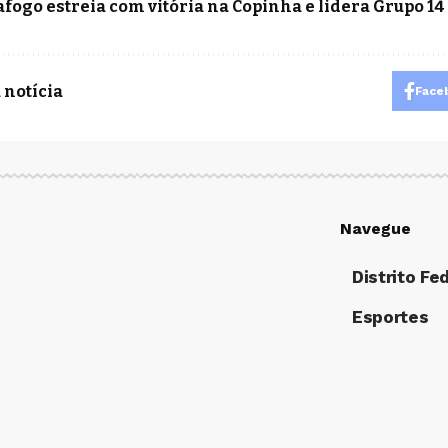
afogo estreia com vitória na Copinha e lidera Grupo 14
 notícia
Face
Navegue
Distrito Fe
Esportes