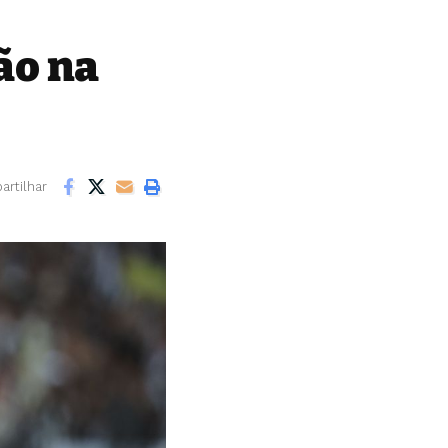
ão na
rtilhar