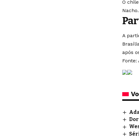
O chil
Nacho.
Par
A parti
Brasíl
após o
Fonte: 
Vo
Ada
Dor
Wes
Sér