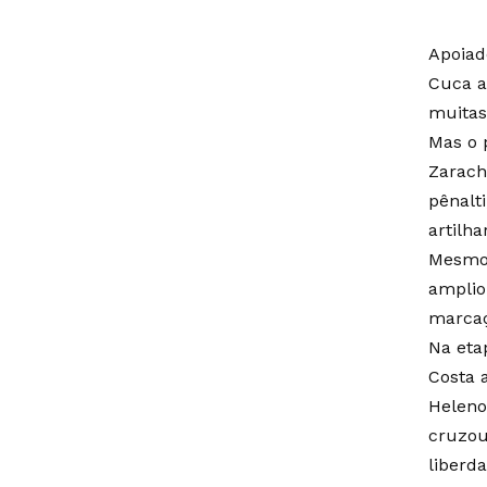
Apoiad
Cuca a
muitas
Mas o 
Zarach
pênalt
artilha
Mesmo 
amplio
marcaç
Na eta
Costa 
Heleno
cruzou
liberda