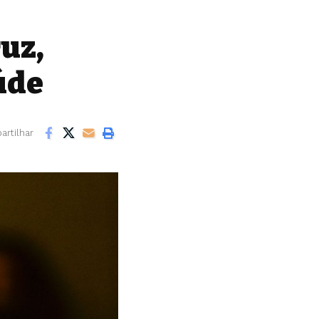
uz,
úde
rtilhar