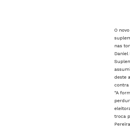
O novo
suplem
nas to
Daniel
Suplem
assumi
deste 
contra
“A for
perdur
eleito
troca p
Pereir