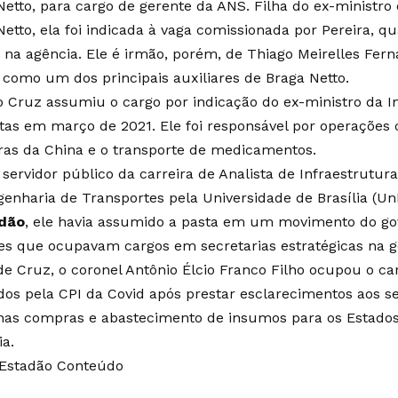
Netto, para cargo de gerente da ANS. Filha do ex-ministro 
Netto, ela foi indicada à vaga comissionada por Pereira, 
 na agência. Ele é irmão, porém, de Thiago Meirelles Fern
 como um dos principais auxiliares de Braga Netto.
o Cruz assumiu o cargo por indicação do ex-ministro da In
itas em março de 2021. Ele foi responsável por operações
as da China e o transporte de medicamentos.
 servidor público da carreira de Analista de Infraestrutur
enharia de Transportes pela Universidade de Brasília (U
dão
, ele havia assumido a pasta em um movimento do go
res que ocupavam cargos em secretarias estratégicas na 
de Cruz, o coronel Antônio Élcio Franco Filho ocupou o ca
ados pela CPI da Covid após prestar esclarecimentos aos 
nas compras e abastecimento de insumos para os Estados
ia.
 Estadão Conteúdo