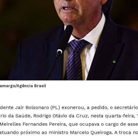
Camargo/Agência Brasil
idente Jair Bolsonaro (PL) exonerou, a pedido, o secretári
ério da Saúde, Rodrigo Otávio da Cruz, nesta quarta-feira,
 Meirelles Fernandes Pereira, que ocupava o cargo de asse
 atuando próximo ao ministro Marcelo Queiroga. A troca n