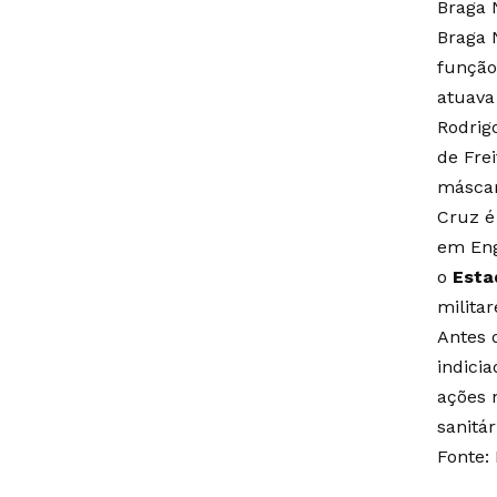
Braga 
Braga 
função
atuava
Rodrig
de Fre
máscar
Cruz é
em Eng
o
Esta
milita
Antes 
indici
ações 
sanitár
Fonte: