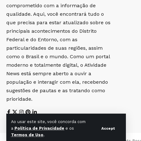
comprometido com a informação de
qualidade. Aqui, você encontrará tudo o
que precisa para estar atualizado sobre os
principais acontecimentos do Distrito
Federal e do Entorno, com as
particularidades de suas regiões, assim
como o Brasil e o mundo. Como um portal
moderno e totalmente digital, o Atividade
News está sempre aberto a ouvir a
população e interagir com ela, recebendo
sugestões de pautas e as tratando como
prioridade.
Ao usar este site, você concorda com
a
Política de Privacidade
e os
Accept
Termos de Uso
.
© Foxiz News Network. Ruby Design Company. All Rights Res