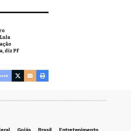
ro
 Lula
lação
a, diz PF
book
deral
Goiás
Brasil
Entretenimento