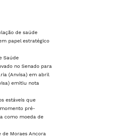
gulação de saúde
em papel estratégico
de Saúde
rovado no Senado para
ria (Anvisa) em abril
visa) emitiu nota
s estáveis que
o momento pré-
visa como moeda de
sé de Moraes Ancora