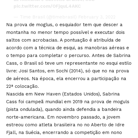
pic.twitter.com/OFjquL4AKC
— Time Brasil (@timebrasil)
February 3, 2022
Na prova de moglus, o esquiador tem que descer a
montanha no menor tempo possível e executar dois
saltos com acrobacias. A pontuação é atribuída de
acordo com a técnica de esqui, as manobras aéreas e
o tempo para completar o percurso. Antes de Sabrina
Cass, o Brasil só teve um representante no esqui estilo
livre: Josi Santos, em Sochi (2014), só que no na prova
de aéreos. Na época, ela encerrou a participação na
22ª colocação.
Nascida em New Haven (Estados Unidos), Sabrina
Cass foi campeã mundial em 2019 na prova de moguls
(pista ondulada), quando ainda defendia a bandeira
norte-americana. Em novembro passado, a jovem
estreou como atleta brasileira no no Aberto de Idre
Fjall, na Suécia, encerrando a competição em nono