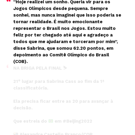
“Hoje realizei um sonho. Queria vir para os
Jogos Olímpicos desde pequena. Sempre
sonhei, mas nunca imaginei que isso poderia se
tornar realidade. É muito emocionante
representar o Brasil nos Jogos. Estou muito
feliz por ter chegado até aqui e agradeço a
todos que me ajudaram e torceram por mim”,
disse Sabrina, que somou 62.20 pontos, em
depoimento ao Comitê Olímpico do Brasil
(COB).
NA BRIGA PELA FINAL ⛷
21° lugar para Sabrina Cass ao fim da 1ª
classificatória.
Ela precisa ficar entre as 20 para avançar à
decisão.
Que estreia do
em
#Beijing2022
Alexandre Castello Branco/COB