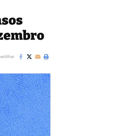
asos
ezembro
rtilhar