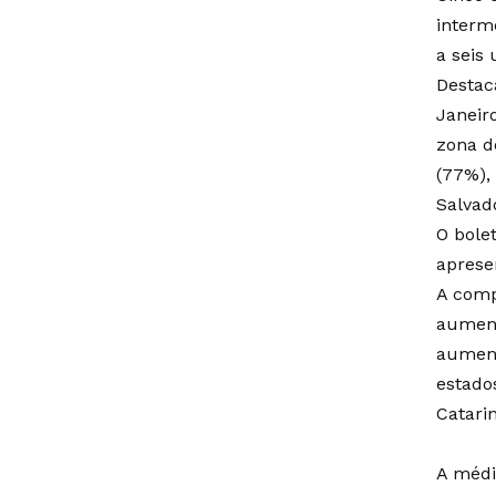
interm
a seis
Destac
Janeir
zona d
(77%), 
Salvado
O bole
aprese
A comp
aument
aument
estado
Catari
A médi