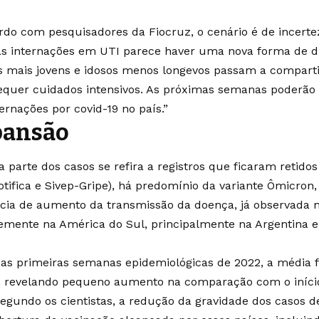
rdo com pesquisadores da Fiocruz, o cenário é de incerte
as internações em UTI parece haver uma nova forma de d
s mais jovens e idosos menos longevos passam a compartil
equer cuidados intensivos. As próximas semanas poderão 
ernações por covid-19 no país.”
pansão
 parte dos casos se refira a registros que ficaram retidos
tifica e Sivep-Gripe), há predomínio da variante Ômicron,
cia de aumento da transmissão da doença, já observada 
emente na América do Sul, principalmente na Argentina e
as primeiras semanas epidemiológicas de 2022, a média f
s, revelando pequeno aumento na comparação com o iníc
Segundo os cientistas, a redução da gravidade dos casos d