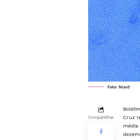
Foto: Niaid
Boleti
Cruz r
Compartilhar
média 
dezemb