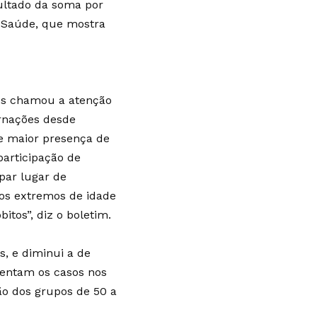
sultado da soma por
a Saúde, que mostra
ios chamou a atenção
rnações desde
se maior presença de
participação de
par lugar de
pos extremos de idade
itos”, diz o boletim.
s, e diminui a de
mentam os casos nos
ão dos grupos de 50 a