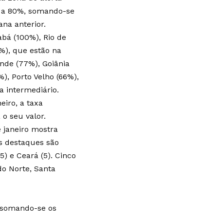
es a 80%, somando-se
na anterior.
abá (100%), Rio de
0%), que estão na
ande (77%), Goiânia
%), Porto Velho (66%),
a intermediário.
eiro, a taxa
o seu valor.
 janeiro mostra
Os destaques são
) e Ceará (5). Cinco
do Norte, Santa
a somando-se os