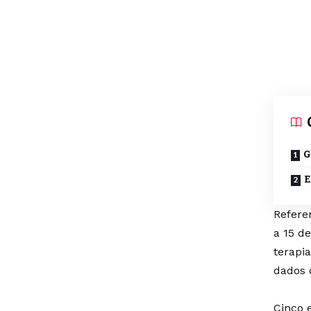
G
E
Refere
a 15 de
terapi
dados 
Cinco 