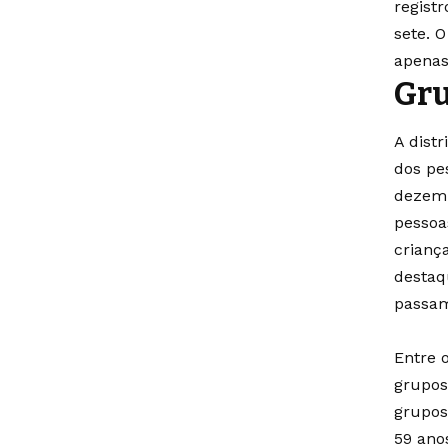
registr
sete. 
apenas
Gru
A dist
dos pe
dezemb
pessoa
crianç
destaq
passam 
Entre 
grupos
grupos
59 ano