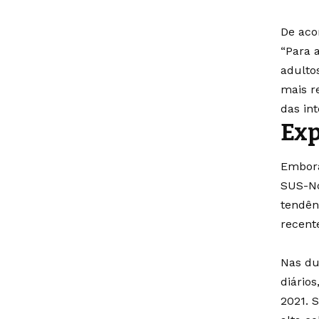
De aco
“Para 
adulto
mais r
das int
Ex
Embora
SUS-No
tendên
recent
Nas du
diário
2021. 