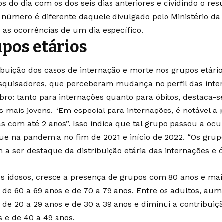
os do dia com os dos seis dias anteriores e dividindo o re
O número é diferente daquele divulgado pelo Ministério d
 as ocorrências de um dia específico.
pos etários
ribuição dos casos de internação e morte nos grupos etár
squisadores, que perceberam mudança no perfil das inte
ro: tanto para internações quanto para óbitos, destaca-
s mais jovens. “Em especial para internações, é notável a 
as com até 2 anos”. Isso indica que tal grupo passou a ocu
ue na pandemia no fim de 2021 e início de 2022. “Os gru
a ser destaque da distribuição etária das internações e ób
os idosos, cresce a presença de grupos com 80 anos e mai
 de 60 a 69 anos e de 70 a 79 anos. Entre os adultos, au
 de 20 a 29 anos e de 30 a 39 anos e diminui a contribuiç
s e de 40 a 49 anos.