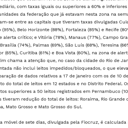
ediário, com taxas iguais ou superiores a 60% e inferior
 unidades da federação que já estavam nesta zona na sema
am-se entre as capitais que tiveram taxas divulgadas Cui
o (95%), Belo Horizonte (88%), Fortaleza (85%) e Recife (8
e alerta crítico; e Vitória (78%), Manaus (77%), Campo Gr
Brasília (74%), Palmas (69%), São Luís (68%), Teresina (66
r (65%), Curitiba (61%) e Boa Vista (60%), na zona de alert
tim chama a atenção que, no caso da cidade do Rio de Jan
ntada não inclui leitos impedidos/bloqueados, o que eleva 
aração de dados relativos a 17 de janeiro com os de 10 de
o do total de leitos em 12 estados e no Distrito Federal. 
os superiores a 50 leitos registrados em Pernambuco (105
s tiveram redução do total de leitos: Roraima, Rio Grande 
na, Mato Grosso e Mato Grosso do Sul.
a móvel de sete dias, divulgada pela Fiocruz, é calculad