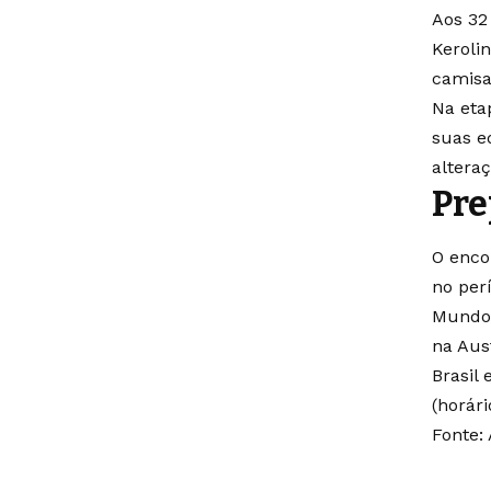
Aos 32
Keroli
camisa
Na eta
suas e
alteraç
Pre
O enco
no per
Mundo 
na Aus
Brasil
(horár
Fonte: 