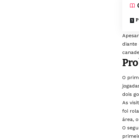
P
Apesar
diante
canade
Pro
O prim
jogada
dois g
As vis
foi ro
área, 
O segu
primei