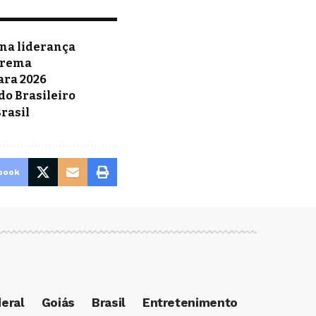
 na liderança
uarema
ara 2026
do Brasileiro
rasil
book
deral
Goiás
Brasil
Entretenimento