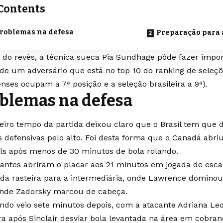
Contents
roblemas na defesa
Preparação para 
 do revés, a técnica sueca Pia Sundhage pôde fazer impo
 de um adversário que está no top 10 do ranking de seleçõe
nses ocupam a 7ª posição e a seleção brasileira a 9ª).
blemas na defesa
eiro tempo da partida deixou claro que o Brasil tem que 
s defensivas pelo alto. Foi desta forma que o Canadá ab
ols após menos de 30 minutos de bola rolando.
itantes abriram o placar aos 21 minutos em jogada de esca
lada rasteira para a intermediária, onde Lawrence domino
onde Zadorsky marcou de cabeça.
ndo veio sete minutos depois, com a atacante Adriana Le
ra após Sinclair desviar bola levantada na área em cobran