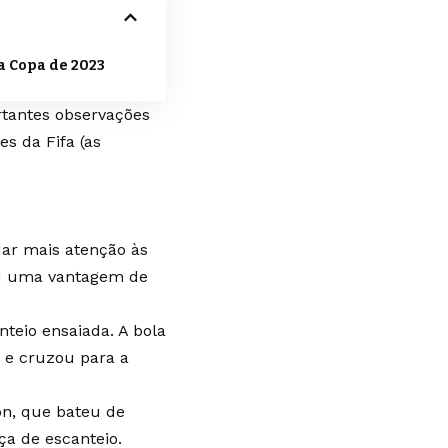
a Copa de 2023
rtantes observações
s da Fifa (as
dar mais atenção às
riu uma vantagem de
nteio ensaiada. A bola
u e cruzou para a
on, que bateu de
ça de escanteio.