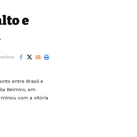
lto e
á
rtilhar
nto entre Brasil e
Vila Belmiro, em
rminou com a vitória