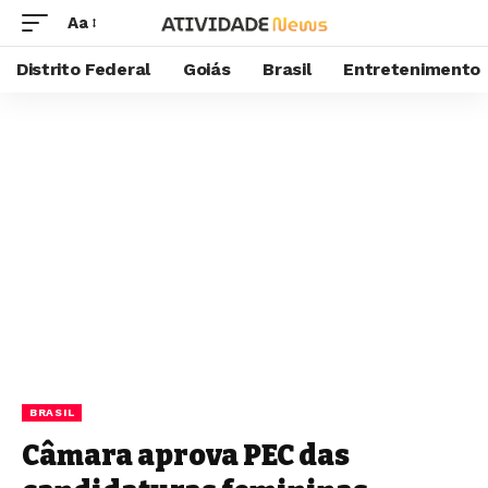
Aa
Distrito Federal
Goiás
Brasil
Entretenimento
BRASIL
Câmara aprova PEC das