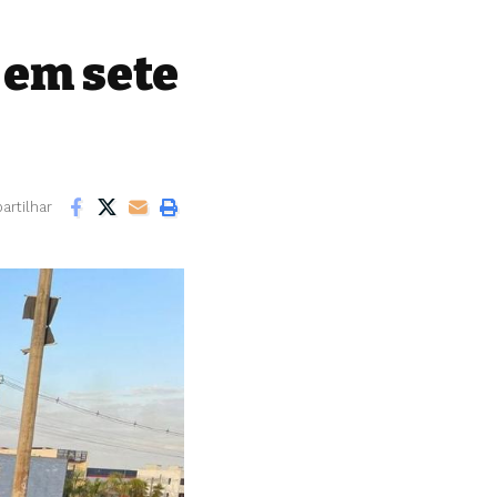
 em sete
rtilhar