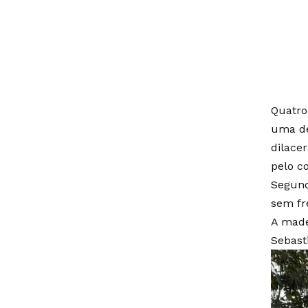
Quatro
uma de
dilace
pelo c
Segund
sem fr
A made
Sebasti