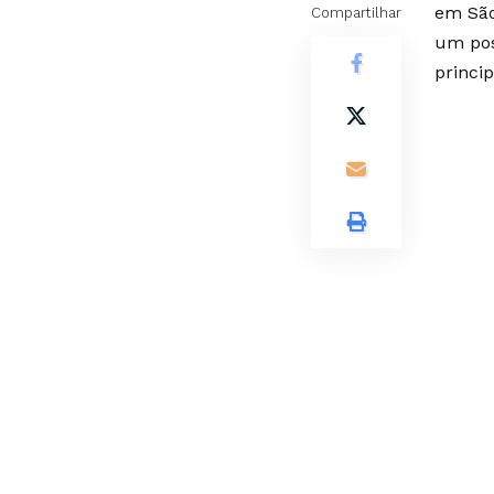
em São
Compartilhar
um pos
princi