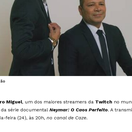
ção
ro Miguel
, um dos maiores streamers da
Twitch
no mundo
a da série documental
Neymar: O Caos Perfeito
. A transm
a-feira (24), às 20h,
no canal de Caze
.