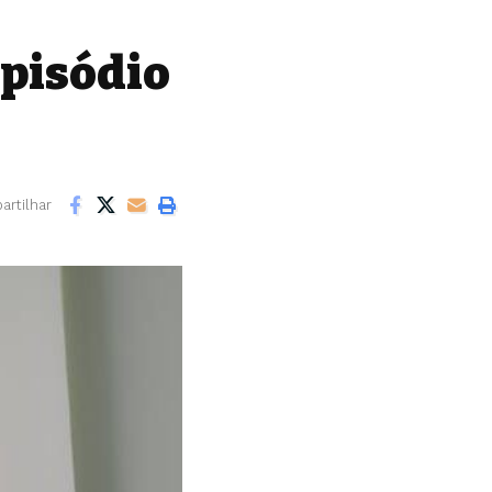
episódio
rtilhar