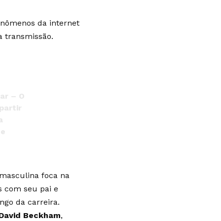
enômenos da internet
a transmissão.
ar – O
partir
a
ze
 masculina foca na
s com seu pai e
go da carreira.
David Beckham
,