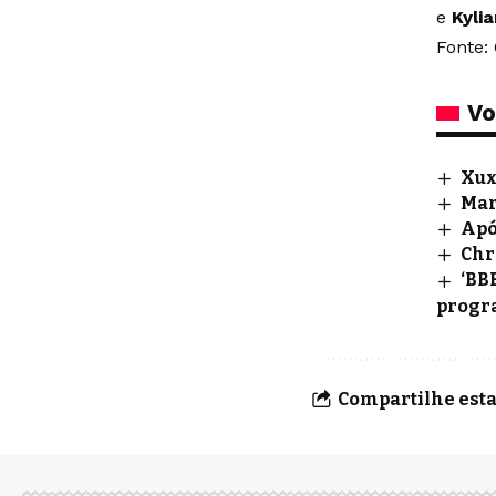
e
Kyli
Fonte:
Vo
Xux
Mar
Apó
Chr
‘BB
progr
Compartilhe esta