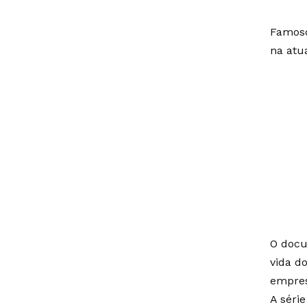
Famoso
na atu
O docu
vida d
empres
A séri