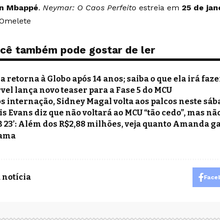
an Mbappé
.
Neymar: O Caos Perfeito
estreia em
25 de jan
 Omelete
cê também pode gostar de ler
a retorna à Globo após 14 anos; saiba o que ela irá faze
vel lança novo teaser para a Fase 5 do MCU
s internação, Sidney Magal volta aos palcos neste sáb
is Evans diz que não voltará ao MCU “tão cedo”, mas nã
B 23’: Além dos R$2,88 milhões, veja quanto Amanda g
ama
 notícia
Face