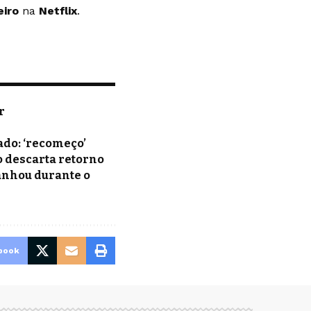
eiro
na
Netflix
.
r
ado: ‘recomeço’
o descarta retorno
anhou durante o
book