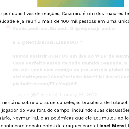
 por suas lives de reações, Casimiro é um dos maiores f
alidade e já reuniu mais de 100 mil pessoas em uma únic
Vocês pediram. Eu pedi. O
@neymarjr
pediu!
E a
@NetflixBrasil
LIBEROU!
Vamos assistir JUNTOS em live ao 1º EP de Neym
Caos Perfeito antes de todo mundo! Segunda, a 
de 20H você vem comigo na pré-estreia global d
série!
#NeymarOCaosPerfeito
#NetflixLiberaOCa
pic.twitter.com/FLuYsqQ6iE
— caze (@Casimiro)
January 24, 2022
mentário sobre o craque da seleção brasileira de futebol
o jogador do PSG fora do campo, incluindo suas discussõe
ário, Neymar Pai, e as polêmicas que ele acumulou ao lon
e conta com depoimentos de craques como
Lionel Messi
,