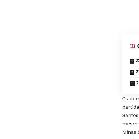
2
2
2
Os dema
partid
Santos 
mesmo 
Minas 