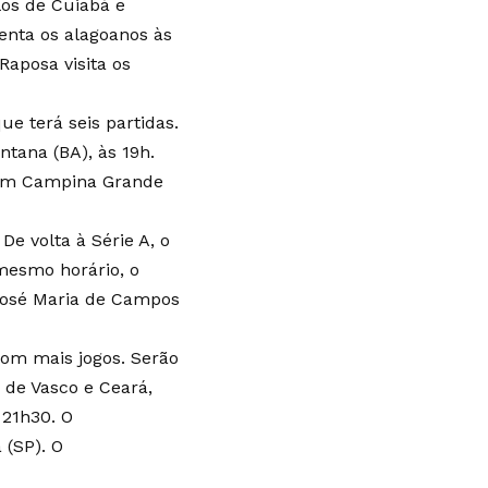
los de Cuiabá e
enta os alagoanos às
Raposa visita os
ue terá seis partidas.
ntana (BA), às 19h.
, em Campina Grande
De volta à Série A, o
 mesmo horário, o
o José Maria de Campos
com mais jogos. Serão
 de Vasco e Ceará,
 21h30. O
 (SP). O