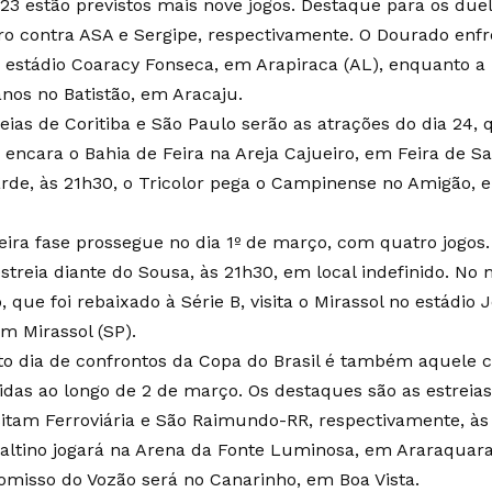
 23 estão previstos mais nove jogos. Destaque para os due
ro contra ASA e Sergipe, respectivamente. O Dourado enfr
o estádio Coaracy Fonseca, em Arapiraca (AL), enquanto a 
anos no Batistão, em Aracaju.
eias de Coritiba e São Paulo serão as atrações do dia 24, q
 encara o Bahia de Feira na Areja Cajueiro, em Feira de Sa
arde, às 21h30, o Tricolor pega o Campinense no Amigão
eira fase prossegue no dia 1º de março, com quatro jogos. 
estreia diante do Sousa, às 21h30, em local indefinido. No
, que foi rebaixado à Série B, visita o Mirassol no estádi
em Mirassol (SP).
to dia de confrontos da Copa do Brasil é também aquele 
tidas ao longo de 2 de março. Os destaques são as estreias
sitam Ferroviária e São Raimundo-RR, respectivamente, às
ltino jogará na Arena da Fonte Luminosa, em Araraquara
misso do Vozão será no Canarinho, em Boa Vista.