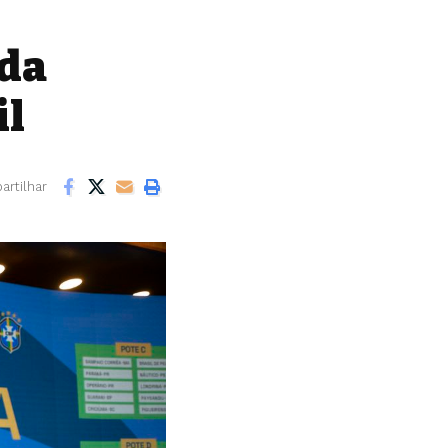
 da
il
rtilhar