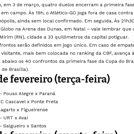
m, em 3 de março, quatro duelos encerram a primeira fas
A em campo. Às 19h, o Atlético-GO joga fora de casa contra
ópolis, ainda sem local confirmado. Em seguida, Às 21h30,
 Globo na Arena das Dunas, em Natal – vale lembrar que o
Mirim (RN), cidade a 33 quilômetros da capital potiguar.
frontos serão definidos em jogo único. Em caso de empat
 visitante, mais bem colocada no ranking da CBF, avança 
a abaixo os 40 confrontos da primeira fase da Copa do Bra
 de Brasília).
de fevereiro (terça-feira)
– Pouso Alegre x Paraná
FC Cascavel x Ponte Preta
Lagarto x Figueirense
– URT x Avaí
– Salgueiro x Santos