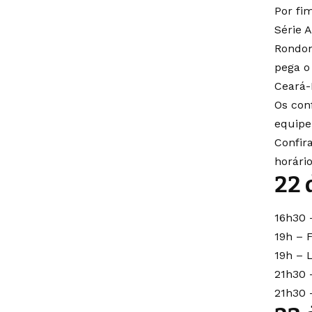
Por fi
Série 
Rondon
pega o
Ceará-
Os con
equipe
Confir
horário
22 
16h30 
19h – 
19h – 
21h30 
21h30 