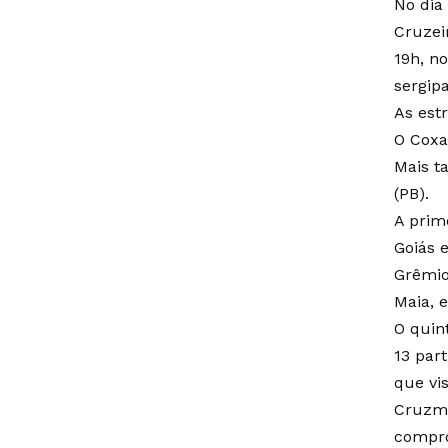
No dia
Cruzei
19h, n
sergip
As estr
O Coxa
Mais t
(PB).
A prim
Goiás 
Grêmio
Maia, 
O quin
13 par
que vi
Cruzma
compro