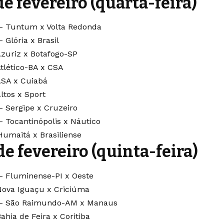
de fevereiro (quarta-feira)
– Tuntum x Volta Redonda
 Glória x Brasil
Azuriz x Botafogo-SP
Atlético-BA x CSA
ASA x Cuiabá
ltos x Sport
– Sergipe x Cruzeiro
– Tocantinópolis x Náutico
Humaitá x Brasiliense
de fevereiro (quinta-feira)
– Fluminense-PI x Oeste
Nova Iguaçu x Criciúma
 – São Raimundo-AM x Manaus
ahia de Feira x Coritiba