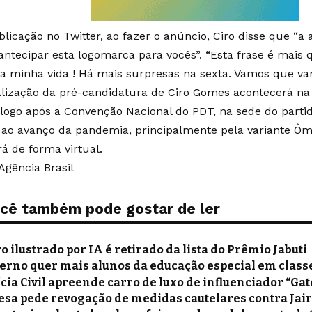
licação no Twitter, ao fazer o anúncio, Ciro disse que “a
 antecipar esta logomarca para vocês”. “Esta frase é mais 
a minha vida ! Há mais surpresas na sexta. Vamos que va
ialização da pré-candidatura de Ciro Gomes acontecerá na s
 logo após a Convenção Nacional do PDT, na sede do partid
 ao avanço da pandemia, principalmente pela variante Ôm
rá de forma virtual.
Agência Brasil
cê também pode gostar de ler
ro ilustrado por IA é retirado da lista do Prêmio Jabuti
erno quer mais alunos da educação especial em clas
ícia Civil apreende carro de luxo de influenciador “Gat
esa pede revogação de medidas cautelares contra Jai