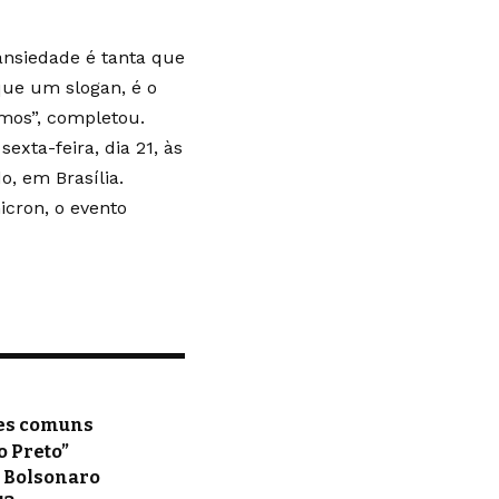
 ansiedade é tanta que
que um slogan, é o
mos”, completou.
exta-feira, dia 21, às
o, em Brasília.
icron, o evento
ses comuns
o Preto”
r Bolsonaro