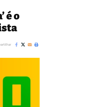
’ é o
ista
rtilhar