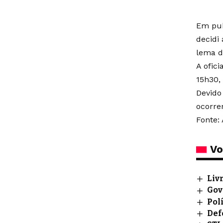
Em pub
decidi
lema d
A ofic
15h30,
Devido
ocorre
Fonte: 
Vo
Liv
Gov
Pol
Def