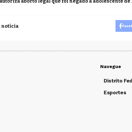
 autoriza aborto legal que foi negado a adolescente de 
 notícia
Face
Navegue
Distrito Fe
Esportes