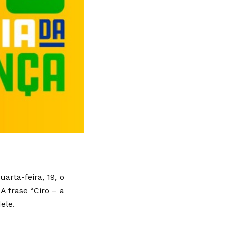
arta-feira, 19, o
A frase “Ciro – a
ele.