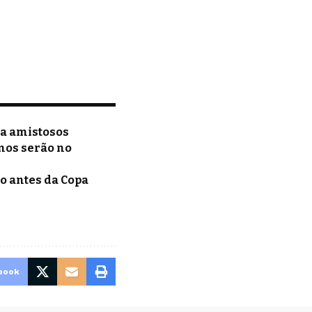
ra amistosos
mos serão no
o antes da Copa
book