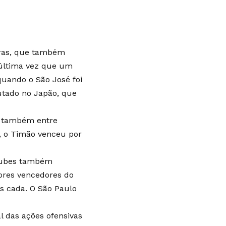
egras, que também
 última vez que um
quando o São José foi
utado no Japão, que
9, também entre
o, o Timão venceu por
 clubes também
iores vencedores do
as cada. O São Paulo
al das ações ofensivas