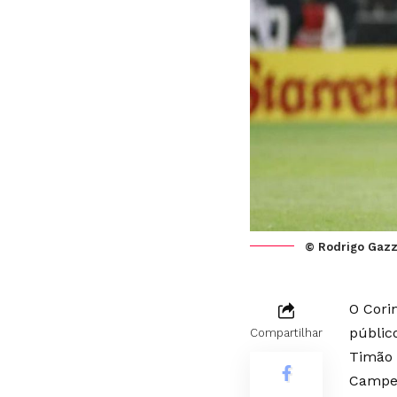
© Rodrigo Gazz
O Corin
públic
Compartilhar
Timão 
Campeo