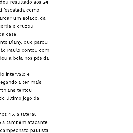
 deu resultado aos 24
ti (escalada como
marcar um golaço, da
querda e cruzou
da casa.
ante Diany, que parou
 São Paulo contou com
 deu a bola nos pés da
o intervalo e
hegando a ter mais
nthians tentou
do último jogo da
os 45, a lateral
ô e a também atacante
ricampeonato paulista