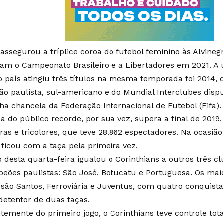
o assegurou a tríplice coroa do futebol feminino às Alvin
am o Campeonato Brasileiro e a Libertadores em 2021. A
o país atingiu três títulos na mesma temporada foi 2014, 
o paulista, sul-americano e do Mundial Interclubes disp
nha chancela da Federação Internacional de Futebol (Fifa).
a do público recorde, por sua vez, supera a final de 201
gras e tricolores, que teve 28.862 espectadores. Na ocasiã
 ficou com a taça pela primeira vez.
lo desta quarta-feira igualou o Corinthians a outros três
peões paulistas: São José, Botucatu e Portuguesa. Os ma
 são Santos, Ferroviária e Juventus, com quatro conquist
detentor de duas taças.
ntemente do primeiro jogo, o Corinthians teve controle tot