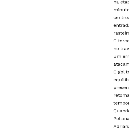
na eta
minuto
centro
entrad
rastei
O terc
no tra
um err
atacan
O gol 
equili
presen
retoma
tempor
Quando 
Polian
Adrian