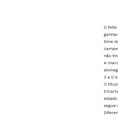
O feit
ganhar
time d
campeã
não ti
A marc
alvine
3 a 0 e
O títu
tricam
estado
segue 
Difere