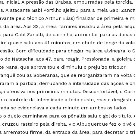
pa inicial. A pressão das Brabas, empurradas pela torcida,
s. A atacante Gabi Portilho ajeitou para a meia Gabi Zanot
avante pelo técnico Arthur Elias) finalizar de primeira e 
a da área. Aos 33, a meia Tamires invadiu a área pela es
ro para Gabi Zanotti, de carrinho, aumentar para as donas 
eiro quase saiu aos 41 minutos, em chute de longe da vol
vessão. Com dificuldade para chegar na área alvinegra, o
o de Natascha, aos 47, para reagir. Pressionada, a goleira
te Naná, que aproveitou e diminuiu o prejuízo tricolor.
tranquilizou as Soberanas, que se reorganizaram na volta d
braram a partida, derrubando a intensidade das ações e c
ça ofensiva nos primeiros minutos. Desconfortável, o Cori
r o controle da intensidade a todo custo, mas o desgaste 
ada se evidenciava a cada minuto em ambos os lados.
o duelo caminhava para os pênaltis saiu o gol do título. A
a cruzou rasteiro pela direita, Vic Albuquerque fez o piv
a arrematou firme, da entrada da área, para decretar o t