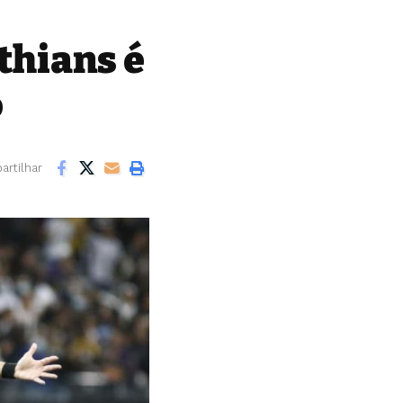
thians é
o
rtilhar