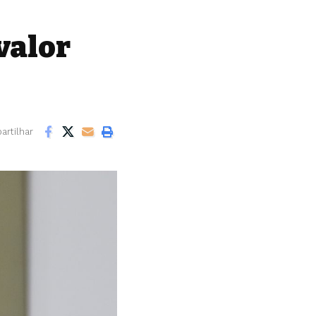
valor
rtilhar