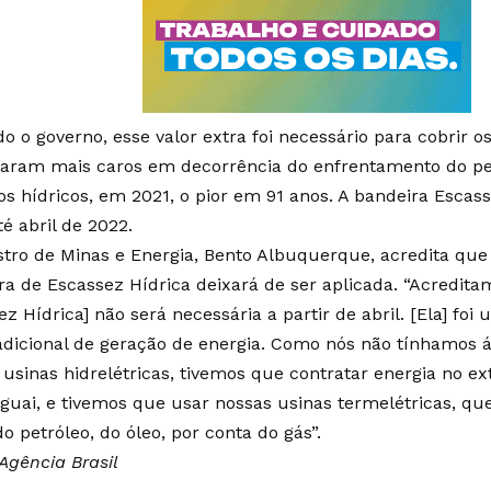
o o governo, esse valor extra foi necessário para cobrir o
caram mais caros em decorrência do enfrentamento do pe
os hídricos, em 2021, o pior em 91 anos. A bandeira Esca
té abril de 2022.
stro de Minas e Energia, Bento Albuquerque, acredita que a
ra de Escassez Hídrica deixará de ser aplicada. “Acredita
z Hídrica] não será necessária a partir de abril. [Ela] foi 
adicional de geração de energia. Como nós não tínhamos 
usinas hidrelétricas, tivemos que contratar energia no ext
guai, e tivemos que usar nossas usinas termelétricas, que
o petróleo, do óleo, por conta do gás”.
Agência Brasil