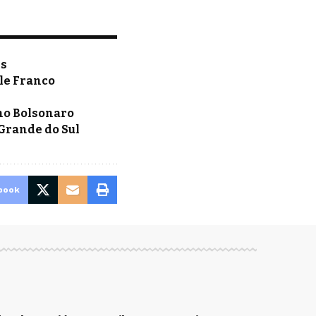
is
le Franco
erno Bolsonaro
 Grande do Sul
book