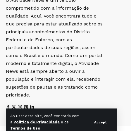
O Atividade News é um veículo
comprometido com a informação de
qualidade. Aqui, você encontrará tudo o
que precisa para estar atualizado sobre os
principais acontecimentos do Distrito
Federal e do Entorno, com as
particularidades de suas regiões, assim
como o Brasil e o mundo. Como um portal
moderno e totalmente digital, o Atividade
News está sempre aberto a ouvir a
população e interagir com ela, recebendo
sugestões de pautas e as tratando como
prioridade.
Ao usar este site, você concorda com
a
Política de Privacidade
e os
Accept
Termos de Uso
.