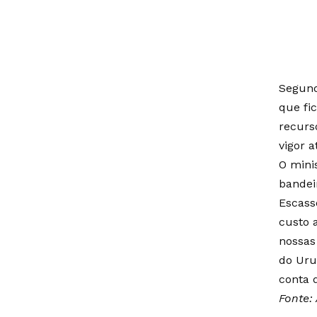
Segund
que fi
recurs
vigor a
O mini
bandei
Escasse
custo 
nossas 
do Uru
conta d
Fonte: 