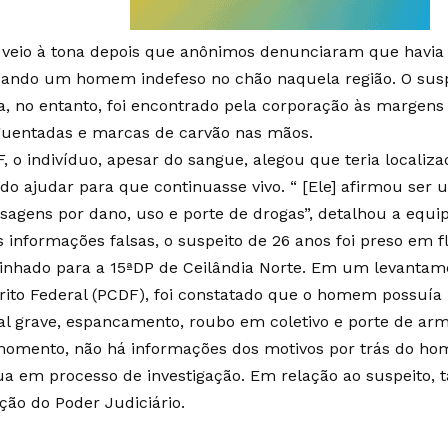
 veio à tona depois que anônimos denunciaram que havia
ando um homem indefeso no chão naquela região. O suspe
a, no entanto, foi encontrado pela corporação às margen
uentadas e marcas de carvão nas mãos.
, o indivíduo, apesar do sangue, alegou que teria local
ado ajudar para que continuasse vivo. “ [Ele] afirmou ser 
ssagens por dano, uso e porte de drogas”, detalhou a equi
 informações falsas, o suspeito de 26 anos foi preso em f
nhado para a 15ªDP de Ceilândia Norte. Em um levantamen
trito Federal (PCDF), foi constatado que o homem possuía
al grave, espancamento, roubo em coletivo e porte de ar
momento, não há informações dos motivos por trás do homi
ua em processo de investigação. Em relação ao suspeito,
ição do Poder Judiciário.