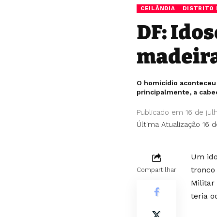
CEILÂNDIA
DISTRITO
DF: Ido
madeira
O homicídio aconteceu d
principalmente, a cabe
Publicado em 16 de jul
Última Atualização 16 d
Um ido
tronco
Compartilhar
Milita
teria 