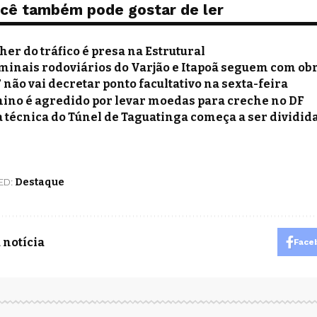
cê também pode gostar de ler
her do tráfico é presa na Estrutural
minais rodoviários do Varjão e Itapoã seguem com obr
 não vai decretar ponto facultativo na sexta-feira
ino é agredido por levar moedas para creche no DF
a técnica do Túnel de Taguatinga começa a ser dividid
ED:
Destaque
 notícia
Face