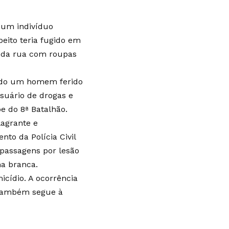
 um indivíduo
ito teria fugido em
s da rua com roupas
izado um homem ferido
usuário de drogas e
pe do 8ª Batalhão.
lagrante e
to da Polícia Civil
 passagens por lesão
ma branca.
cídio. A ocorrência
 também segue à