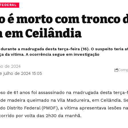
 FEDERAL
so é morto com tronco 
 em Ceilândia
urante a madrugada desta terça-feira (16). O suspeito teria at
ça da vítima. A ocorrência segue em investigação
ho de 2024
Compa
e julho de 2024 15:05
so de 61 anos foi assassinado na madrugada desta terça-
 de madeira queimado na Vila Madureira, em Ceilândia. S
r do Distrito Federal (PMDF), a vítima apresentava lesões n
ocorrido por volta das 2h30 da manhã.