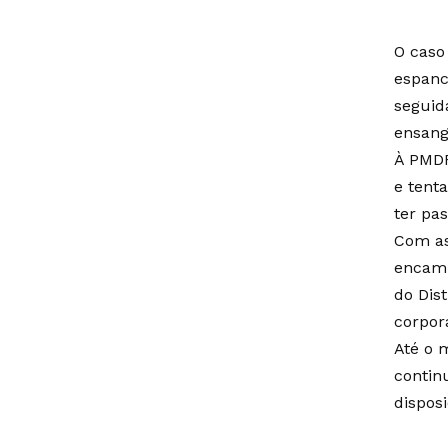
O caso
espanc
seguid
ensang
À PMDF
e tent
ter pa
Com as
encami
do Dis
corpor
Até o 
contin
dispos