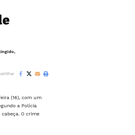
de
ingido,
rtilhar
feira (16), com um
egundo a Polícia
a cabeça. O crime