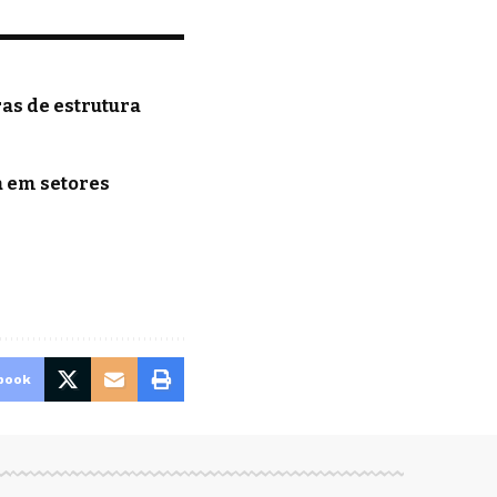
as de estrutura
a em setores
book