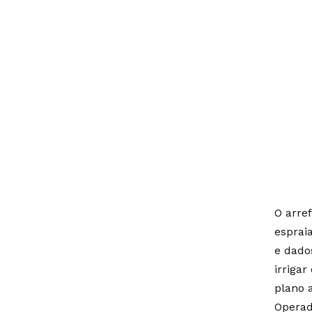
O arre
esprai
e dado
irriga
plano 
Operad