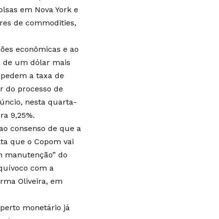
bolsas em Nova York e
ores de commodities,
ções econômicas e ao
a de um dólar mais
mpedem a taxa de
ar do processo de
úncio, nesta quarta-
ara 9,25%.
e ao consenso de que a
lta que o Copom vai
m manutenção” do
equívoco com a
irma Oliveira, em
aperto monetário já