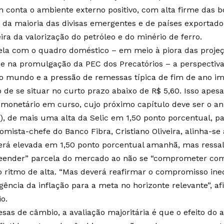
m conta o ambiente externo positivo, com alta firme das 
 da maioria das divisas emergentes e de países exportad
ira da valorização do petróleo e do minério de ferro.
ela com o quadro doméstico – em meio à piora das proje
e na promulgação da PEC dos Precatórios – a perspectiv
no mundo e a pressão de remessas típica de fim de ano i
 de se situar no curto prazo abaixo de R$ 5,60. Isso apes
 monetário em curso, cujo próximo capítulo deve ser o an
(8), de mais uma alta da Selic em 1,50 ponto porcentual, p
omista-chefe do Banco Fibra, Cristiano Oliveira, alinha-s
será elevada em 1,50 ponto porcentual amanhã, mas ressa
eender” parcela do mercado ao não se “comprometer co
ritmo de alta. “Mas deverá reafirmar o compromisso in
gência da inflação para a meta no horizonte relevante”, af
io.
sas de câmbio, a avaliação majoritária é que o efeito do 