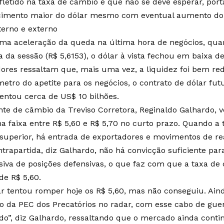
efletido na taxa de câmbio e que não se deve esperar, por
cimento maior do dólar mesmo com eventual aumento do d
terno e externo
a aceleração da queda na última hora de negócios, quan
 da sessão (R$ 5,6153), o dólar à vista fechou em baixa de
ores ressaltam que, mais uma vez, a liquidez foi bem red
etro do apetite para os negócios, o contrato de dólar futu
ntou cerca de US$ 10 bilhões.
nte de câmbio da Treviso Corretora, Reginaldo Galhardo, v
 faixa entre R$ 5,60 e R$ 5,70 no curto prazo. Quando a 
superior, há entrada de exportadores e movimentos de rea
trapartida, diz Galhardo, não há convicção suficiente pa
siva de posições defensivas, o que faz com que a taxa d
de R$ 5,60.
ar tentou romper hoje os R$ 5,60, mas não conseguiu. Ain
o da PEC dos Precatórios no radar, com esse cabo de gue
do”, diz Galhardo, ressaltando que o mercado ainda conti