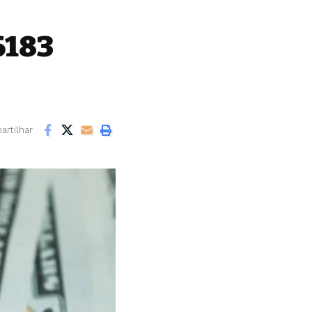
6183
rtilhar