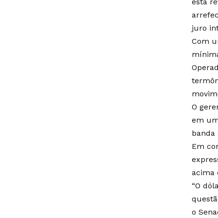
está r
arrefe
juro in
Com um
mínima
Operad
termôm
movime
O gere
em uma
banda 
Em con
expres
acima 
“O dól
questã
o Sena