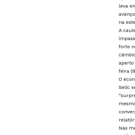
leva e
avanço
na este
A caut
impass
forte 
câmbio
aperto
feira 
O econ
Selic 
“surpr
mesmo 
conver
relatór
Nas me