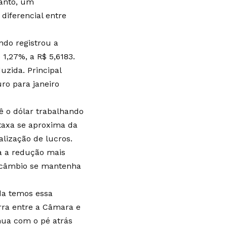
tanto, um
iferencial entre
do registrou a
 1,27%, a R$ 5,6183.
uzida. Principal
ro para janeiro
ê o dólar trabalhando
taxa se aproxima da
lização de lucros.
ra a redução mais
e câmbio se mantenha
da temos essa
rra entre a Câmara e
nua com o pé atrás