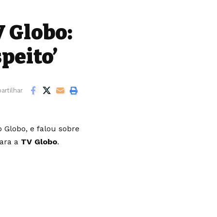
V Globo:
peito’
rtilhar
 Globo, e falou sobre
ara a
TV Globo
.