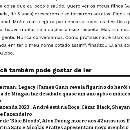
ca coisa que eu peço é saúde. Quero ver os meus filhos (Ar
ela, de 5 anos) crescerem e se tornarem adultos. Estou 
sional. Muito mais segura para encarar todos os desafios q
to, houve muitas insinuações a esse respeito. Mas não exi
a gente. Nunca conversamos. Como profissional, é claro q
eada em ter o meu nome cotado assim”, finalizou Eliana sob
 Globo.
cê também pode gostar de ler
erman: Legacy | James Gunn revela figurino do herói e
ha de Mingau faz desabafo quase um ano após o músico
a
Fazenda 2023’: André está na Roça; Cézar Black, Shayan
de Fazendeiro
r de ‘Blue Bloods’, Alex Duong morre aos 42 anos nos 
rina Sato e Nicolas Prattes apresentam novo membro 