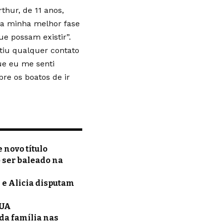
thur, de 11 anos,
na minha melhor fase
ue possam existir”.
stiu qualquer contato
ue eu me senti
re os boatos de ir
 novo título
 ser baleado na
 e Alicia disputam
EUA
da família nas