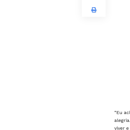
“Eu ac
alegri
viver e