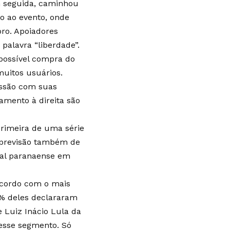
Em seguida, caminhou
io ao evento, onde
ro. Apoiadores
palavra “liberdade”.
possível compra do
muitos usuários.
essão com suas
amento à direita são
rimeira de uma série
á previsão também de
tal paranaense em
 acordo com o mais
7% deles declararam
 Luiz Inácio Lula da
nesse segmento. Só