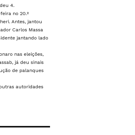
deu 4.
eira no 20.º
heri. Antes, jantou
nador Carlos Massa
sidente jantando lado
onaro nas eleições,
assab, já deu sinais
trução de palanques
utras autoridades