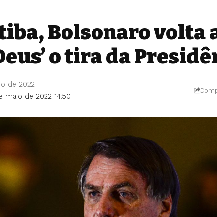
iba, Bolsonaro volta 
Deus’ o tira da Presidê
io de 2022
Compa
de maio de 2022 14:50