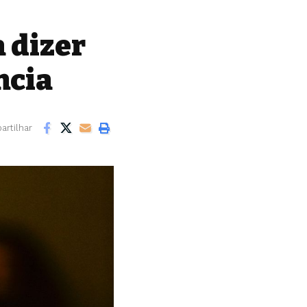
a dizer
ncia
rtilhar