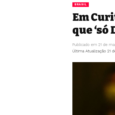
BRASIL
Em Curit
que ‘só 
Publicado em 21 de ma
Última Atualização 21 