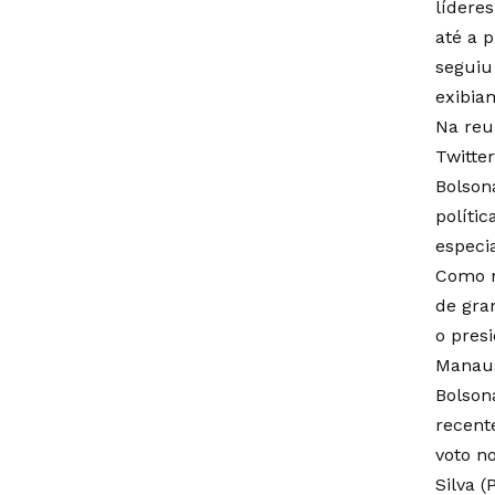
lídere
até a 
seguiu
exibia
Na reu
Twitte
Bolson
políti
especi
Como m
de gra
o pres
Manaus
Bolson
recent
voto n
Silva 