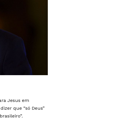
para Jesus em
a dizer que “só Deus”
rasileiro”.