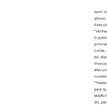
Sem ci
abuso 
Execut
“venha
O pres
princi
Corte,
No dis
invoco
discur
conden
“Todos
país q
MARCHA
20, pa