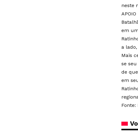
neste 
APOIO 
Batalhã
em uma
Ratinh
a lado
Mais c
se seu 
de que
em seu
Ratinh
regiona
Fonte:
Vo