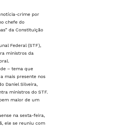
notícia-crime por
mo chefe do
has” da Constituição
nal Federal (STF),
ra ministros da
oral.
dade – tema que
da mais presente nos
 Daniel Silveira,
tra ministros do STF.
o bem maior de um
ense na sexta-feira,
ã, ele se reuniu com