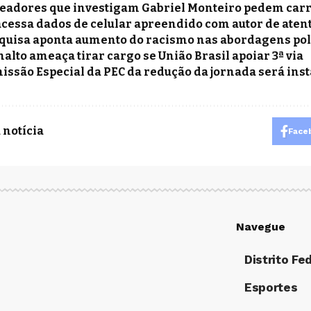
eadores que investigam Gabriel Monteiro pedem carr
acessa dados de celular apreendido com autor de aten
quisa aponta aumento do racismo nas abordagens poli
nalto ameaça tirar cargo se União Brasil apoiar 3ª via
issão Especial da PEC da redução da jornada será in
 notícia
Face
Navegue
Distrito Fe
Esportes