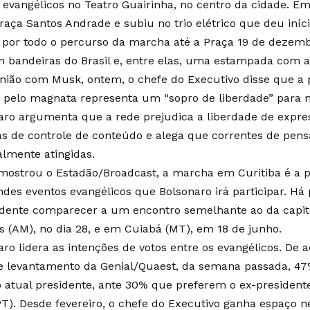
s evangélicos no Teatro Guairinha, no centro da cidade. 
praça Santos Andrade e subiu no trio elétrico que deu iníc
 por todo o percurso da marcha até a Praça 19 de dezemb
m bandeiras do Brasil e, entre elas, uma estampada com a 
nião com Musk, ontem, o chefe do Executivo disse que a 
r pelo magnata representa um “sopro de liberdade” para 
aro argumenta que a rede prejudica a liberdade de expr
cas de controle de conteúdo e alega que correntes de pens
almente atingidas.
ostrou o Estadão/Broadcast, a marcha em Curitiba é a p
ndes eventos evangélicos que Bolsonaro irá participar. H
idente comparecer a um encontro semelhante ao da capi
 (AM), no dia 28, e em Cuiabá (MT), em 18 de junho.
aro lidera as intenções de votos entre os evangélicos. De
e levantamento da Genial/Quaest, da semana passada, 4
o atual presidente, ante 30% que preferem o ex-presidente
(PT). Desde fevereiro, o chefe do Executivo ganha espaço 