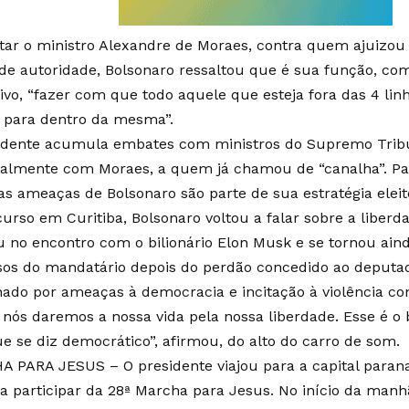
tar o ministro Alexandre de Moraes, contra quem ajuizou 
de autoridade, Bolsonaro ressaltou que é sua função, co
ivo, “fazer com que todo aquele que esteja fora das 4 lin
 para dentro da mesma”.
idente acumula embates com ministros do Supremo Tribu
palmente com Moraes, a quem já chamou de “canalha”. Pa
 as ameaças de Bolsonaro são parte de sua estratégia eleit
curso em Curitiba, Bolsonaro voltou a falar sobre a liber
u no encontro com o bilionário Elon Musk e se tornou ain
sos do mandatário depois do perdão concedido ao deputado
ado por ameaças à democracia e incitação à violência con
 nós daremos a nossa vida pela nossa liberdade. Esse é 
ue se diz democrático”, afirmou, do alto do carro de som.
 PARA JESUS – O presidente viajou para a capital parana
ra participar da 28ª Marcha para Jesus. No início da manh