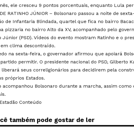
mês, ele cresceu 9 pontos porcentuais, enquanto Lula per
DE RATINHO JÚNIOR – Bolsonaro passou a noite de sexta-f
o de Infantaria Blindada, quartel que fica no bairro Bacac
 pizzaria no bairro Alto da XV, acompanhado pelo gover
o Júnior (PSD). Vídeos do evento mostram Ratinho e o pre
, em clima descontraído.
edo na sexta-feira, o governador afirmou que apoiará Bols
partido permitir. O presidente nacional do PSD, Gilberto K
 liberará seus correligionários para decidirem pela cons
s próprios Estados.
o acompanhou Bolsonaro durante a marcha, assim como o
is.
 Estadão Conteúdo
cê também pode gostar de ler