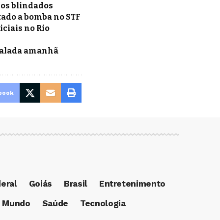
os blindados
tado a bomba no STF
ciais no Rio
stalada amanhã
book
deral
Goiás
Brasil
Entretenimento
Mundo
Saúde
Tecnologia