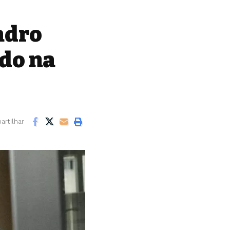
adro
ado na
rtilhar