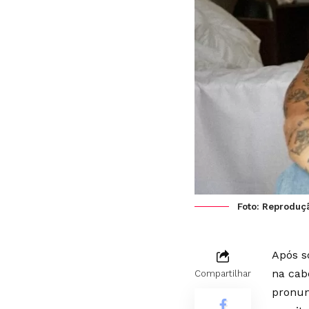
Foto: Reproduç
Após s
na cab
Compartilhar
pronun