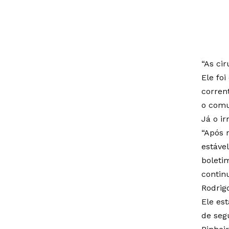
“As ci
Ele fo
corren
o comu
Já o i
“Após 
estáve
boleti
contin
Rodrig
Ele es
de seg