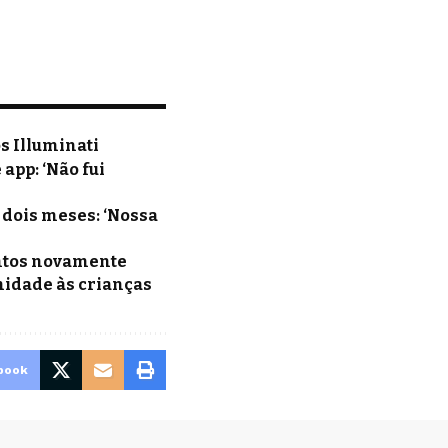
s Illuminati
app: ‘Não fui
dois meses: ‘Nossa
untos novamente
nidade às crianças
book