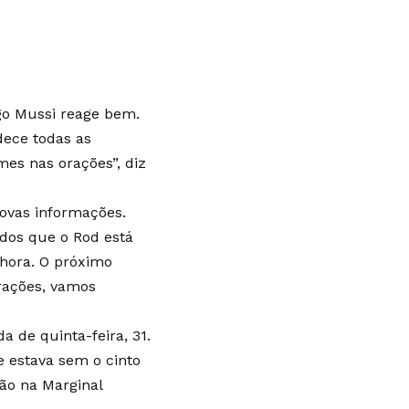
igo Mussi reage bem.
dece todas as
es nas orações”, diz
novas informações.
dos que o Rod está
lhora. O próximo
rações, vamos
 de quinta-feira, 31.
e estava sem o cinto
ão na Marginal