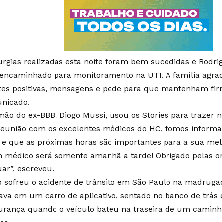
rurgias realizadas esta noite foram bem sucedidas e Rodr
i encaminhado para monitoramento na UTI. A família agra
tes positivas, mensagens e pede para que mantenham firm
nicado.
rmão do ex-BBB, Diogo Mussi, usou os Stories para trazer 
reunião com os excelentes médicos do HC, fomos informa
l e que as próximas horas são importantes para a sua me
m médico será somente amanhã a tarde! Obrigado pelas o
uar”, escreveu.
o sofreu o acidente de trânsito em São Paulo na madrugada
tava em um carro de aplicativo, sentado no banco de trás 
urança quando o veículo bateu na traseira de um caminh