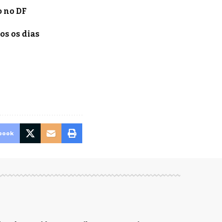
o no DF
os os dias
a
book