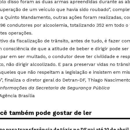
lo disso foram as duas armas apreendidas durante as ab
cuperação de um veículo que havia sido roubado”, comple
a Quinto Mandamento, outras ações foram realizadas, c
 96 condutores por alcoolemia, totalizando 352 em todo o
ntes operações.
tivo da fiscalização de trânsito, antes de tudo, é fazer c
 consciência de que a atitude de beber e dirigir pode ser 
par em ser multado, o condutor deve ter civilidade e resp
o, não dirigir alcoolizado. E para preservar vidas no trânsi
aqueles que não respeitam a legislação e insistem em mis
”, finaliza o diretor geral do Detran-DF, Thiago Nascimento
nformações da Secretaria de Segurança Pública
Agência Brasília
cê também pode gostar de ler
zo para transferência de táxis no DF vai até 10 de abril