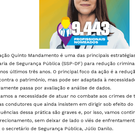
ação Quinto Mandamento é uma das principais estratégia
aria de Segurança Pública (SSP-DF) para redução crimin
nos últimos três anos. O principal foco da ação é a reduç
 contra o patrimônio, mas pode ser adaptada à necessidade
iramente passa por avaliação e análise de dados.
icamos a necessidade de atuar no combate aos crimes de tr
as condutores que ainda insistem em dirigir sob efeito do 
uências dessa prática são graves e, por isso, vamos cont
irecionamento, sem deixar de lado o viés de enfrentamento
 o secretário de Segurança Pública, Júlio Danilo.