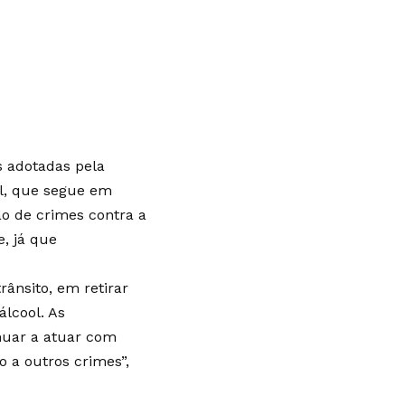
s adotadas pela
al, que segue em
ão de crimes contra a
, já que
ânsito, em retirar
álcool. As
inuar a atuar com
 a outros crimes”,