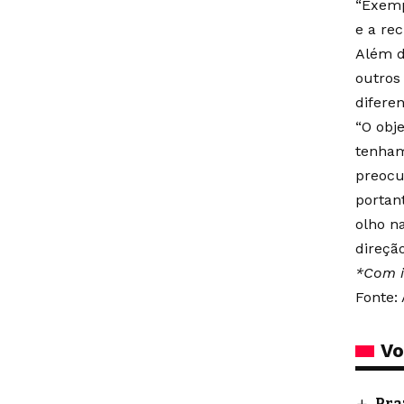
“Exemp
e a re
Além d
outros
difere
“O obje
tenham
preocu
portant
olho n
direção
*Com i
Fonte: 
Vo
Pra