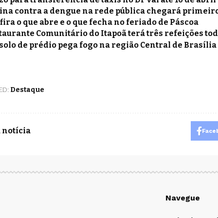
ina contra a dengue na rede pública chegará primeir
fira o que abre e o que fecha no feriado de Páscoa
taurante Comunitário do Itapoã terá três refeições tod
solo de prédio pega fogo na região Central de Brasíli
ED:
Destaque
 notícia
Face
Navegue