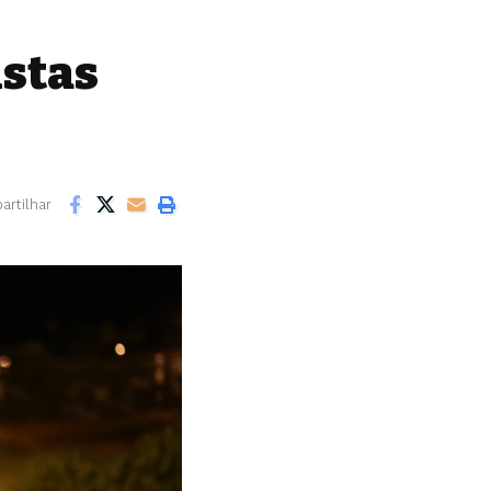
istas
rtilhar