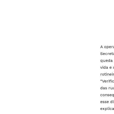
A oper
Secret
queda 
vida e
rotine
“Verif
das ru
conseq
esse d
explica