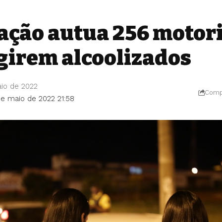
zação autua 256 motor
igirem alcoolizados
io de 2022
Compa
de maio de 2022 21:58