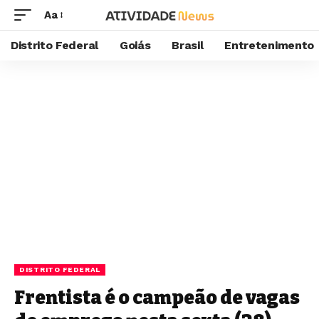
Aa
Distrito Federal
Goiás
Brasil
Entretenimento
DISTRITO FEDERAL
Frentista é o campeão de vagas