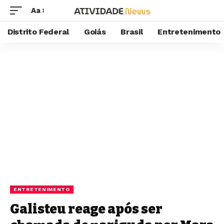
Aa
Distrito Federal
Goiás
Brasil
Entretenimento
ENTRETENIMENTO
Galisteu reage após ser