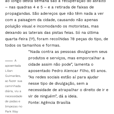
ao longo desta semana são a recuperação do asfalto
– nas quadras 4 e 5 – e a retirada de faixas de
propagandas. São adereços que não têm nada a ver
com a paisagem da cidade, causando não apenas
poluição visual e incomodando os motoristas, mas
deixando as laterais das pistas feias. Só na última
quarta-feira (1º), foram recolhidas 78 peças do tipo, de
todos os tamanhos e formas.
“Nada contra as pessoas divulgarem seus
produtos e serviços, mas emporcalhar a
A
cidade assim não pode”, lamenta o
aposentada
aposentado Pedro Alencar Filho, 65 anos.
Lilian
Guimarães,
“As redes sociais estão aí para ajudar
ao fazer sua
nesse tipo de divulgação, sem a
caminhada
necessidade de atrapalhar o direito de ir e
diária, viu a
vir de ninguém”, dá a ideia.
necessidade
de podas e
Fonte: Agência Brasília
limpezas no
Park Way