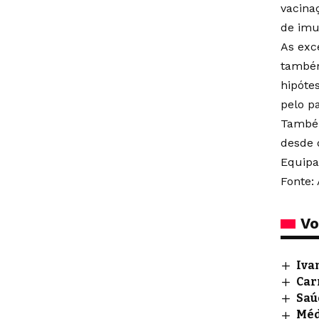
vacina
de imu
As exc
também
hipóte
pelo pa
Também
desde 
Equipa
Fonte: 
Vo
Iva
Car
Saú
Méd