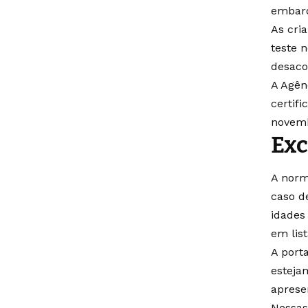
embarq
As cri
teste 
desaco
A Agên
certif
novem
Exc
A norm
caso d
idades
em lis
A port
esteja
aprese
Nessas