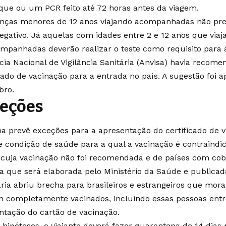
ue ou um PCR feito até 72 horas antes da viagem.
anças menores de 12 anos viajando acompanhadas não pre
negativo. Já aquelas com idades entre 2 e 12 anos que via
mpanhadas deverão realizar o teste como requisito para 
cia Nacional de Vigilância Sanitária (Anvisa) havia recome
icado de vacinação para a entrada no país. A sugestão
foi 
bro
.
eções
a prevê exceções para a apresentação do certificado de
e condição de saúde para a qual a vacinação é contraind
 cuja vacinação não foi recomendada e de países com cobe
ta que será elaborada pelo Ministério da Saúde e publicad
aria abriu brecha para brasileiros e estrangeiros que mora
m completamente vacinados, incluindo essas pessoas entr
ntação do cartão de vacinação.
 hipóteses, o viajante deverá fazer quarentena de 14 dias 