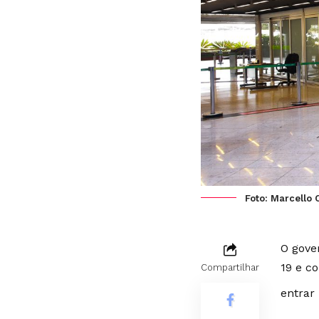
Foto: Marcello C
O gove
19 e c
Compartilhar
entrar