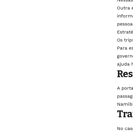
Outra 
inform
pessoa
Estrat
Os tri
Para es
govern
ajuda 
Res
A port
passag
Namíbi
Tra
No cas