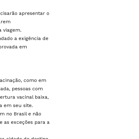
cisarão apresentar o
jarem
a viagem.
ndado a exigência de
aprovada em
 vacinação, como em
icada, pessoas com
rtura vacinal baixa,
a em seu site.
m no Brasil e não
e as exceções para a
na cidade de destino.