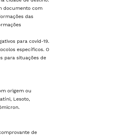
 um documento com
nformações das
formações
ativos para covid-19.
ocolos específicos. O
s para situações de
com origem ou
tíni, Lesoto,
ômicron.
 comprovante de