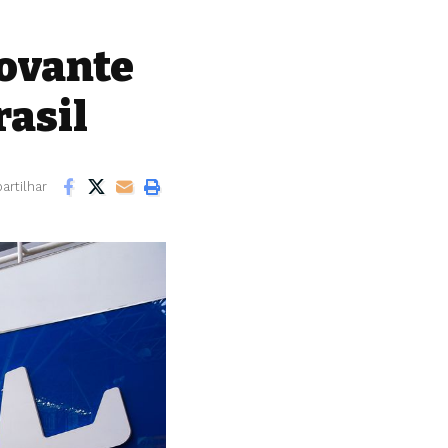
rovante
rasil
rtilhar