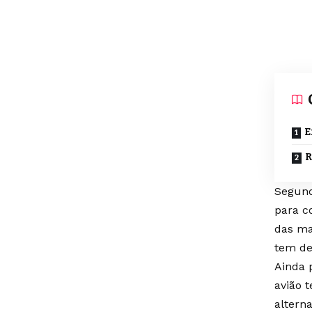
E
R
Segund
para c
das ma
tem de
Ainda p
avião 
altern