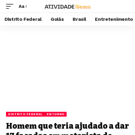
Aa
Distrito Federal
Goiás
Brasil
Entretenimento
DISTRITO FEDERAL
ENTORNO
Homem que teria ajudado a dar