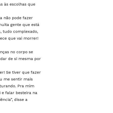
as às escolhas que
oa não pode fazer
uita gente que está
s, tudo complexado,
ece que vai morrer!
nças no corpo se
idar de si mesma por
r! Se tiver que fazer
eu me sentir mais
orturando. Pra mim
e falar besteira na
ência”, disse a