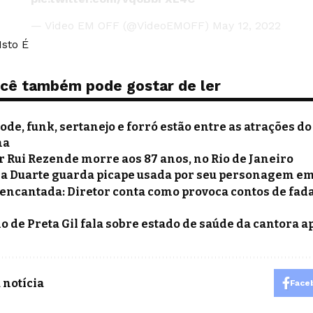
— Video EM OFF (@VideoEMOFF)
May 12, 2022
Isto É
cê também pode gostar de ler
ode, funk, sertanejo e forró estão entre as atrações do
na
r Rui Rezende morre aos 87 anos, no Rio de Janeiro
a Duarte guarda picape usada por seu personagem em 
encantada: Diretor conta como provoca contos de fadas
ho de Preta Gil fala sobre estado de saúde da cantora a
 notícia
Face