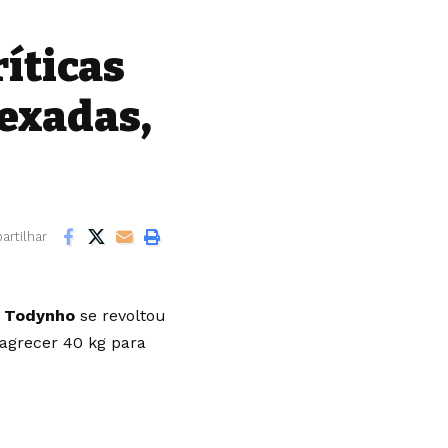
ríticas
lexadas,
rtilhar
o Todynho
se revoltou
agrecer 40 kg para