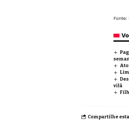
Fonte: 
Vo
Pag
sema
Ato
Lim
Des
vilã
Fil
Compartilhe esta