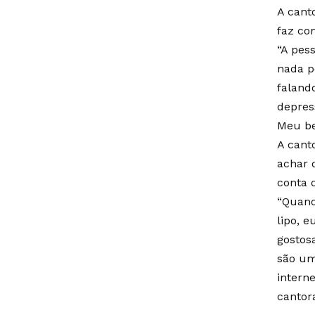
A cant
faz co
“A pes
nada p
faland
depres
Meu be
A cant
achar 
conta 
“Quand
lipo, 
gostos
são um
interne
cantor