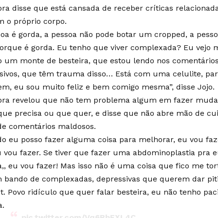
ora disse que está cansada de receber críticas relacionad
m o próprio corpo.
soa é gorda, a pessoa não pode botar um cropped, a pess
orque é gorda. Eu tenho que viver complexada? Eu vejo m
o um monte de besteira, que estou lendo nos comentário
sivos, que têm trauma disso… Está com uma celulite, par
m, eu sou muito feliz e bem comigo mesma”, disse Jojo.
ora revelou que não tem problema algum em fazer muda
que precisa ou que quer, e disse que não abre mão de cu
de comentários maldosos.
o eu posso fazer alguma coisa para melhorar, eu vou faze
eu vou fazer. Se tiver que fazer uma abdominoplastia pra 
a,, eu vou fazer! Mas isso não é uma coisa que fico me t
 bando de complexadas, depressivas que querem dar piti 
t. Povo ridículo que quer falar besteira, eu não tenho paci
a.
pic.twitter.com/Vq6BbFXL4C