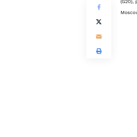
(G20),
Moscou