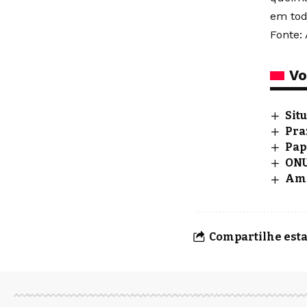
em tod
Fonte: 
Vo
Sit
Pra
Pap
ONU
Ama
Compartilhe esta