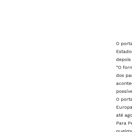
O port
Estado
depois
“O for
dos pa
aconte
possív
O port
Europa
até ag
Para P
queima