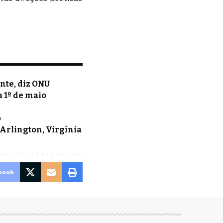
nte, diz ONU
 1º de maio
o
Arlington, Virgínia
book