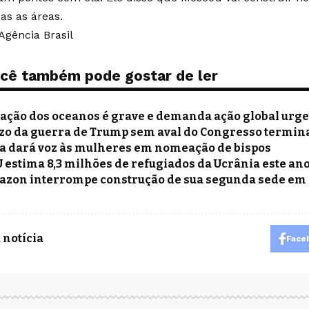
as as áreas.
Agência Brasil
cê também pode gostar de ler
uação dos oceanos é grave e demanda ação global urge
zo da guerra de Trump sem aval do Congresso termina
a dará voz às mulheres em nomeação de bispos
 estima 8,3 milhões de refugiados da Ucrânia este an
zon interrompe construção de sua segunda sede em 
 notícia
Face