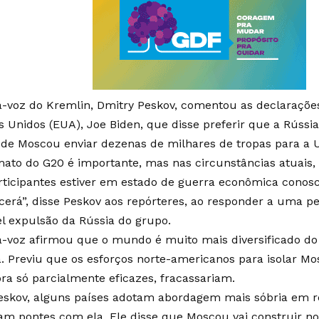
a-voz do Kremlin, Dmitry Peskov, comentou as declaraçõe
s Unidos (EUA), Joe Biden, que disse preferir que a Rússia
 de Moscou enviar dezenas de milhares de tropas para a U
mato do G20 é importante, mas nas circunstâncias atuais,
rticipantes estiver em estado de guerra econômica conosco
cerá”, disse Peskov aos repórteres, ao responder a uma p
el expulsão da Rússia do grupo.
a-voz afirmou que o mundo é muito mais diversificado do
. Previu que os esforços norte-americanos para isolar Mo
ora só parcialmente eficazes, fracassariam.
eskov, alguns países adotam abordagem mais sóbria em re
m pontes com ela. Ele disse que Moscou vai construir nov