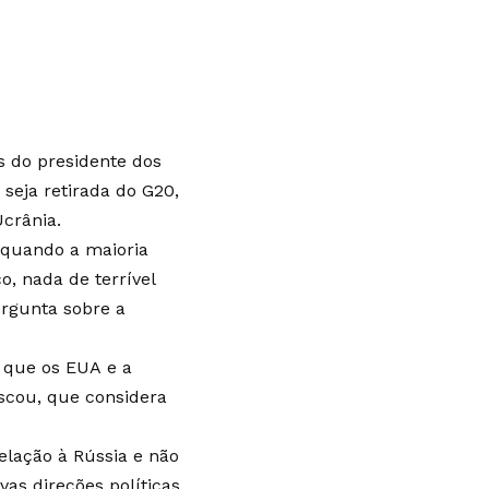
s do presidente dos
 seja retirada do G20,
crânia.
 quando a maioria
, nada de terrível
ergunta sobre a
 que os EUA e a
scou, que considera
lação à Rússia e não
as direções políticas