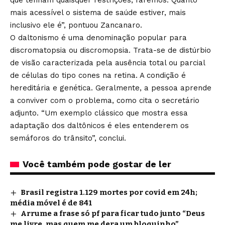
que tenham quaisquer restrições, faremos. Quanto
mais acessível o sistema de saúde estiver, mais
inclusivo ele é”, pontuou Zancanaro.
O daltonismo é uma denominação popular para
discromatopsia ou discromopsia. Trata-se de distúrbio
de visão caracterizada pela ausência total ou parcial
de células do tipo cones na retina. A condição é
hereditária e genética. Geralmente, a pessoa aprende
a conviver com o problema, como cita o secretário
adjunto. “Um exemplo clássico que mostra essa
adaptação dos daltônicos é eles entenderem os
semáforos do trânsito”, conclui.
Você também pode gostar de ler
Brasil registra 1.129 mortes por covid em 24h;
média móvel é de 841
Arrume a frase só pf para ficar tudo junto “Deus
me livre, mas quem me dera um bloquinho”