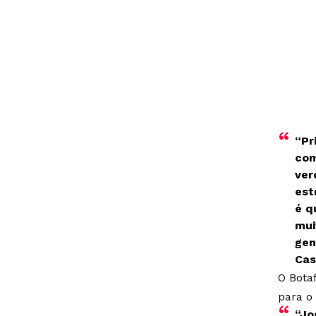
“Pr
com
ver
est
é q
mui
gen
Cas
O Bota
para o 
“Jo