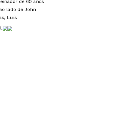
reinador de 60 anos
ao lado de John
as, Luís
l.