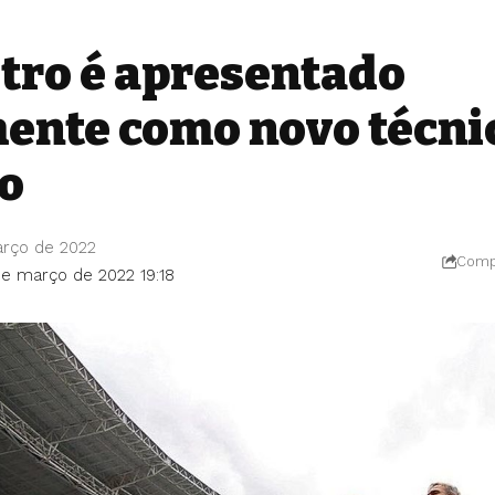
stro é apresentado
mente como novo técni
o
arço de 2022
Compa
de março de 2022 19:18