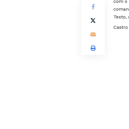
com o 
comand
Texto,
Castro