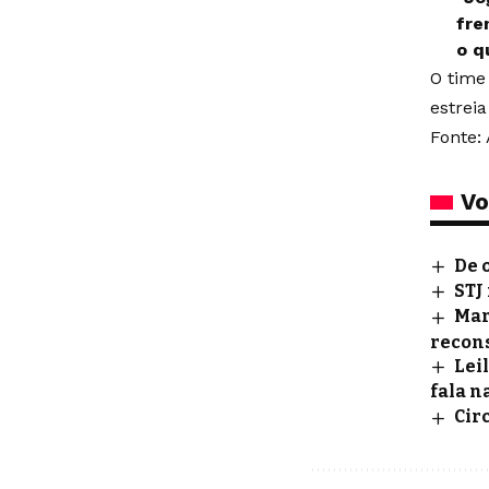
fre
o q
O time 
estrei
Fonte: 
Vo
De 
STJ
Mar
recon
Lei
fala n
Cir