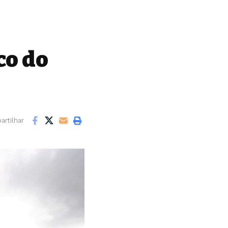
co do
rtilhar