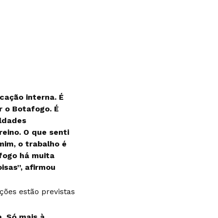
cação interna. É
r o Botafogo. É
uldades
eino. O que senti
mim, o trabalho é
fogo há muita
isas”, afirmou
ções estão previstas
. Só mais à