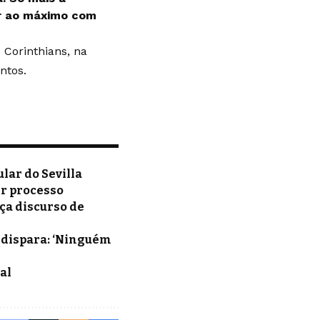
zar ao máximo com
o Corinthians, na
antos.
ular do Sevilla
ir processo
ça discurso de
e dispara: ‘Ninguém
al