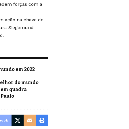
 medem forças com a
 em ação na chave de
Laura Siegemund
o.
 mundo em 2022
 melhor do mundo
s em quadra
 Paulo
book