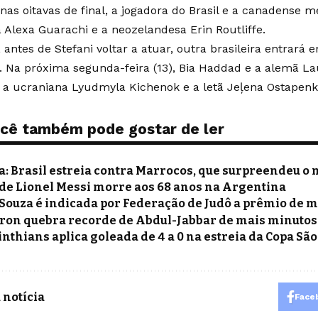
 nas oitavas de final, a jogadora do Brasil e a canadense
a Alexa Guarachi e a neozelandesa Erin Routliffe.
 antes de Stefani voltar a atuar, outra brasileira entrará
. Na próxima segunda-feira (13), Bia Haddad e a alemã 
a ucraniana Lyudmyla Kichenok e a letã Jeļena Ostapenk
cê também pode gostar de ler
a: Brasil estreia contra Marrocos, que surpreendeu o
 de Lionel Messi morre aos 68 anos na Argentina
 Souza é indicada por Federação de Judô a prêmio de
ron quebra recorde de Abdul-Jabbar de mais minuto
inthians aplica goleada de 4 a 0 na estreia da Copa São
 notícia
Face