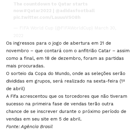
The countdown to Qatar starts
now
#Qatar2022
|
@adidasfootball
pic.twitter.com/LauuuVSO8h
— FIFA World Cup (@FIFAWorldCup)
March 30,
2022
Os ingressos para o jogo de abertura em 21 de
novembro – que contará com o anfitrião Catar – assim
como a final, em 18 de dezembro, foram as partidas
mais procuradas.
O sorteio da Copa do Mundo, onde as seleções serão
divididas em grupos, será realizado na sexta-feira (1º
de abril)
A Fifa acrescentou que os torcedores que não tiveram
sucesso na primeira fase de vendas terão outra
chance de se inscrever durante o próximo período de
vendas em seu site em 5 de abril.
Fonte: Agência Brasil