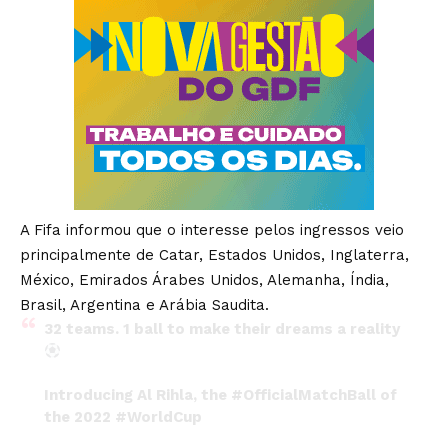
A Fifa informou que o interesse pelos ingressos veio
principalmente de Catar, Estados Unidos, Inglaterra,
México, Emirados Árabes Unidos, Alemanha, Índia,
Brasil, Argentina e Arábia Saudita.
32 teams. 1 ball to make their dreams a reality
Introducing Al Rihla, the
#OfficialMatchBall
of
the 2022
#WorldCup