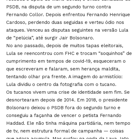
PSDB, na disputa de um segundo turno contra
Fernando Collor. Depois enfrentou Fernando Henrique
Cardoso, perdendo duas seguidas e verteu ódio nos
ataques. Venceu as disputas seguintes na versão Lula
de “pelúcia”, até surgir Jair Bolsonaro.
No ano passado, depois de muitos tapas eleitorais,
Lula se reencontrou com FHC e trocam “soquinhos” de
cumprimento em tempos de covid-19, esqueceram o
que escreveram e falaram, sem herança maldita,
tentando olhar pra frente. A imagem do armistício:
Lula dividiu o centro da fotografia com o tucano.
Os tucanos vivem uma crise de identidade sem fim. Se
desnortearam depois de 2014. Em 2018, o presidente
Bolsonaro deixou o PSDB fora do segundo turno e
conseguiu a façanha de vencer o petista Fernando
Haddad. Ele não tinha máquina partidária, nem tempo
de tv, nem estrutura formal de campanha — coisas
que agora acumula. Mas surfou na onda da Lava Jato,