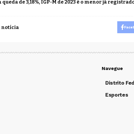
 queda de 3,18%, IGP-M de 2023 é o menor já registrad
 notícia
Face
Navegue
Distrito Fe
Esportes