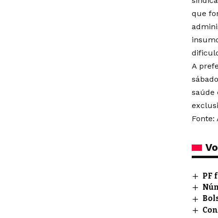
sindic
que fo
admini
insumo
dificu
A pref
sábado
saúde 
exclus
Fonte: 
Vo
PF 
Núm
Bol
Con