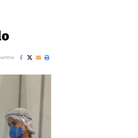
lo
rtilhar