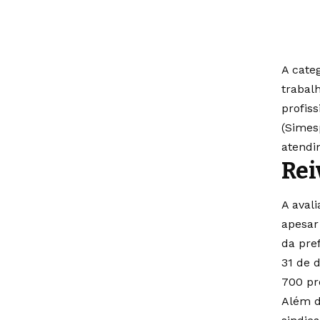
A cate
trabal
profis
(Simes
atendi
Rei
A aval
apesar
da pre
31 de 
700 pr
Além d