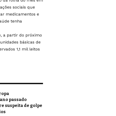
ro da folha do mês em
ações sociais que
rar medicamentos e
Saúde tenha
 a partir do próximo
 unidades básicas de
vados 1,1 mil leitos
uropa
 ano passado
re suspeita de golpe
ios