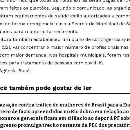
ato, informou que todas as horas extras serão pagas dent
ram feitos os plantões. Segundo o comunicado, as organiz
stram equipamentos de saúde estão autorizadas a comp
s de forma emergencial caso a Secretaria Municipal de 
ldades para manter o fornecimento.
eitura também estabeleceu um plano de contingência que,
 (22), vai concentrar o maior número de profissionais nas
com maior demanda. Nos hospitais municipais, foram reser
ivos para tratamento de pessoas com covid-19.
Agência Brasil
cê também pode gostar de ler
faz ação contra tráfico de mulheres do Brasil para a E
ero de fuzis apreendidos no Rio dobra em relação ao
sonaro e generais ficam em silêncio ao depor à PF sob
gresso promulga trecho restante da PEC dos precatór