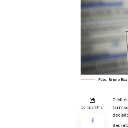
Foto: Breno Es
O Mini
farmac
Compartilhar
decisã
Secret