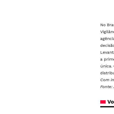
No Bra
Vigilân
agênci
decisã
Levant
a prim
única.
distrib
Com in
Fonte: 
Vo