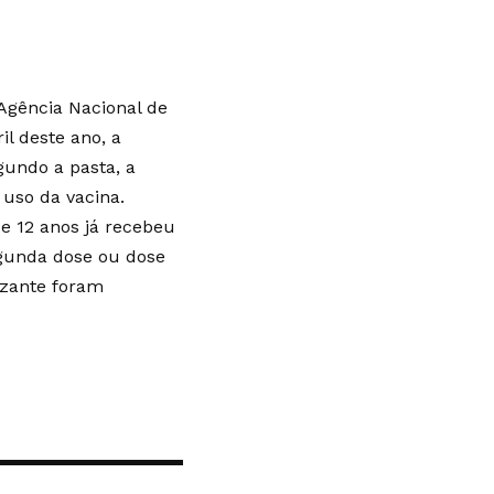
 Agência Nacional de
il deste ano, a
gundo a pasta, a
uso da vacina.
e 12 anos já recebeu
egunda dose ou dose
izante foram