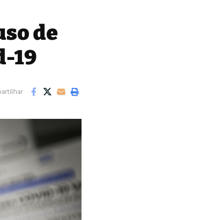
uso de
d-19
rtilhar