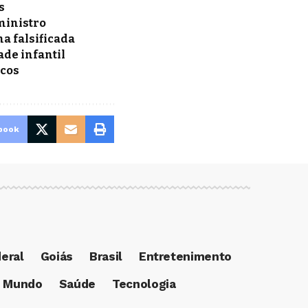
s
 ministro
a falsificada
ade infantil
acos
book
deral
Goiás
Brasil
Entretenimento
Mundo
Saúde
Tecnologia