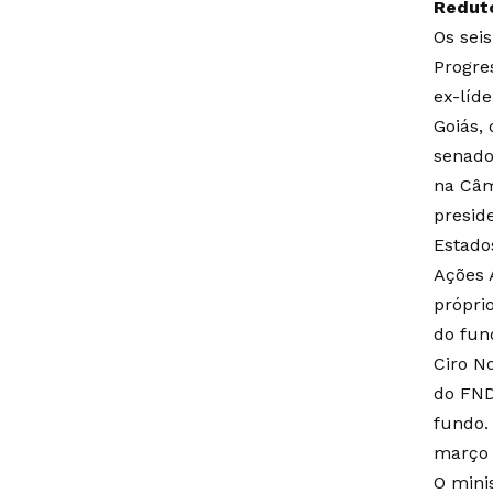
Redut
Os sei
Progres
ex-líd
Goiás, 
senador
na Câm
presid
Estado
Ações 
próprio
do fun
Ciro No
do FND
fundo. 
março
O mini