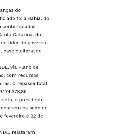
ranças do
iciado foi a Bahia, do
am contemplados
Santa Catarina, do
 do líder do governo
 base eleitoral do
DE, via Plano de
no, com recursos
iras. O repasse total
.174.378,86
nalto, o presidente
 ocorrem na sede do
e fevereiro e 22 de
FNDE, relataram