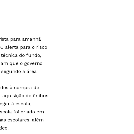
evista para amanhã
O alerta para o risco
 técnica do fundo,
cam que o governo
, segundo a área
nados à compra de
à aquisição de ônibus
egar à escola,
cola foi criado em
has escolares, além
ico.