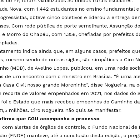
os do PP, foram viabilizados 30 ônibus rurais escolares.
da Nova, com 1.442 estudantes no ensino fundamental 
ogressistas, obteve cinco coletivos e liderou a entrega de
nses. Com rede pública de porte semelhante, Assunção do
, e Morro do Chapéu, com 1.358, chefiadas por prefeitos 
pladas.
ntamento indica ainda que, em alguns casos, prefeitos q
os, mesmo sendo de outras siglas, são simpáticos a Ciro No
nho (MDB), de Avelino Lopes, publicou, em uma rede socia
s de um encontro com o ministro em Brasília. “É uma al
a Casa Civil nosso grande Moreninho”, disse Nogueira, na o
recorte de valores empenhados em 2021, nos dados do Si
í foi o Estado que mais recebeu empenhos do Caminho da
21,5 milhões. Ciro Nogueira não quis se manifestar.
afirma que CGU acompanha o processo
com alertas de órgãos de controle, o Fundo Nacional de
ão (FNDE) manteve, até a conclusão desta edição, o pregã