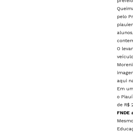
prefeit
Queima
pelo Pr
piauie
alunos
contem
O leva
veícul
Moreni
imagen
aqui n
Em um 
o Piau
de R$ 
FNDE 
Mesmo 
Educaç