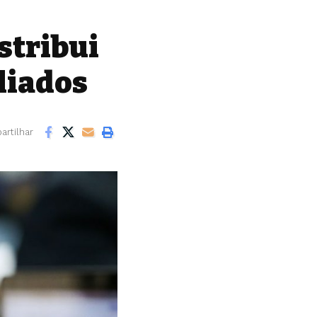
stribui
liados
rtilhar