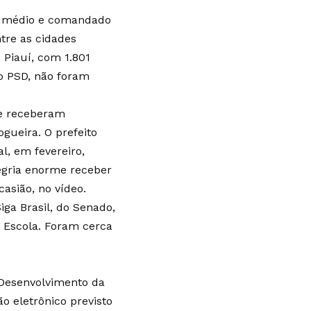
e médio e comandado
ntre as cidades
 Piauí, com 1.801
do PSD, não foram
ue receberam
gueira. O prefeito
l, em fevereiro,
egria enorme receber
casião, no vídeo.
ga Brasil, do Senado,
 Escola. Foram cerca
 Desenvolvimento da
o eletrônico previsto