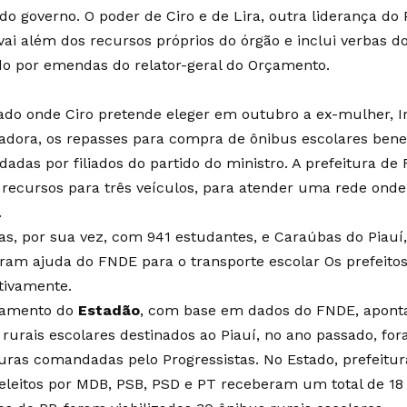
do governo. O poder de Ciro e de Lira, outra liderança do 
vai além dos recursos próprios do órgão e inclui verbas d
o por emendas do relator-geral do Orçamento.
ado onde Ciro pretende eleger em outubro a ex-mulher, Ir
adora, os repasses para compra de ônibus escolares bene
adas por filiados do partido do ministro. A prefeitura de
 recursos para três veículos, para atender uma rede on
.
as, por sua vez, com 941 estudantes, e Caraúbas do Piauí,
ram ajuda do FNDE para o transporte escolar Os prefeito
tivamente.
tamento do
Estadão
, com base em dados do FNDE, apont
 rurais escolares destinados ao Piauí, no ano passado, fo
turas comandadas pelo Progressistas. No Estado, prefeitur
eleitos por MDB, PSB, PSD e PT receberam um total de 18 