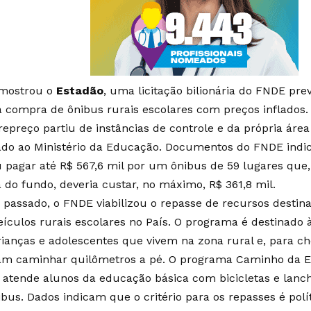
mostrou o
Estadão
, uma licitação bilionária do FNDE pr
a compra de ônibus rurais escolares com preços inflados. 
repreço partiu de instâncias de controle e da própria área
ado ao Ministério da Educação. Documentos do FNDE indi
u pagar até R$ 567,6 mil por um ônibus de 59 lugares que
a do fundo, deveria custar, no máximo, R$ 361,8 mil.
 passado, o FNDE viabilizou o repasse de recursos desti
veículos rurais escolares no País. O programa é destinado 
rianças e adolescentes que vivem na zona rural e, para ch
am caminhar quilômetros a pé. O programa Caminho da Es
 atende alunos da educação básica com bicicletas e lanc
bus. Dados indicam que o critério para os repasses é polít