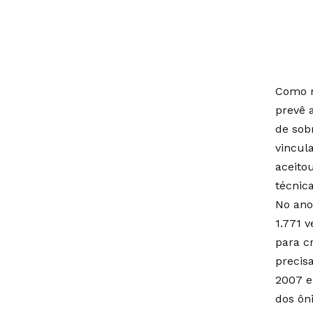
Como 
prevê 
de sob
vincul
aceito
técnic
No ano
1.771 
para c
precis
2007 e
dos ôni