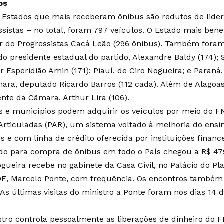
os
s Estados que mais receberam ônibus são redutos de lide
sistas – no total, foram 797 veículos. O Estado mais benef
er do Progressistas Cacá Leão (296 ônibus). Também for
do presidente estadual do partido, Alexandre Baldy (174); 
 Esperidião Amin (171); Piauí, de Ciro Nogueira; e Paraná,
ara, deputado Ricardo Barros (112 cada). Além de Alagoas,
ente da Câmara, Arthur Lira (106).
s e municípios podem adquirir os veículos por meio do FN
Articuladas (PAR), um sistema voltado à melhoria do ensi
s e com linha de crédito oferecida por instituições finance
do para compra de ônibus em todo o País chegou a R$ 479
gueira recebe no gabinete da Casa Civil, no Palácio do Pla
E, Marcelo Ponte, com frequência. Os encontros também
As últimas visitas do ministro a Ponte foram nos dias 14 d
stro controla pessoalmente as liberações de dinheiro do 