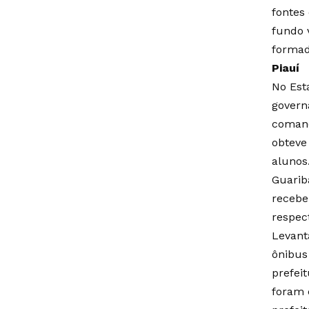
fontes 
fundo 
formad
Piauí
No Est
govern
comand
obteve
alunos
Guarib
recebe
respec
Levan
ônibus
prefei
foram 