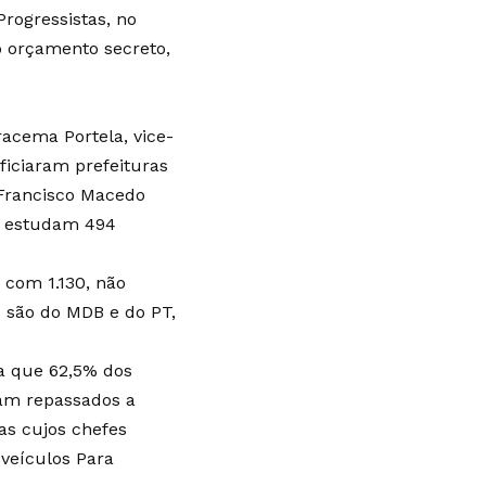
Progressistas, no
o orçamento secreto,
acema Portela, vice-
ficiaram prefeituras
 Francisco Macedo
de estudam 494
 com 1.130, não
s são do MDB e do PT,
a que 62,5% dos
ram repassados a
as cujos chefes
veículos Para