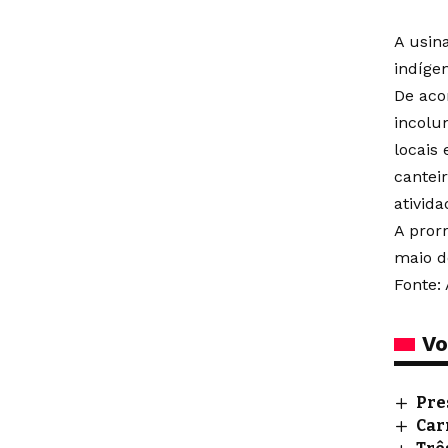
A usin
indíge
De aco
incolu
locais
cantei
ativida
A pror
maio d
Fonte: 
Vo
Pre
Car