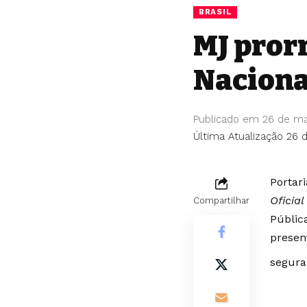
BRASIL
MJ pror
Naciona
Publicado em 26 de ma
Última Atualização 26 
Portar
Oficia
Compartilhar
Públic
presen
segura