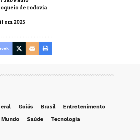
m São Paulo
loqueio de rodovia
il em 2025
book
deral
Goiás
Brasil
Entretenimento
Mundo
Saúde
Tecnologia