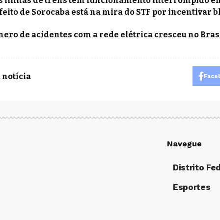
s linhas de trens têm funcionamento interrompido e
feito de Sorocaba está na mira do STF por incentivar b
ero de acidentes com a rede elétrica cresceu no Bras
 notícia
Face
Navegue
Distrito Fe
Esportes