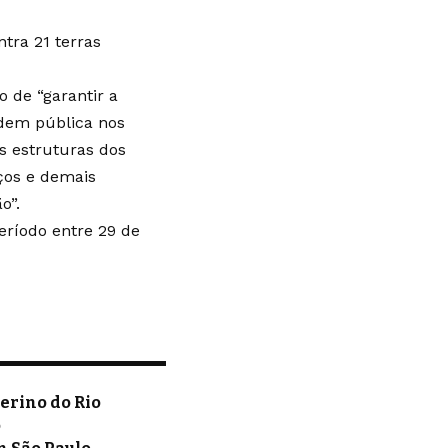
tra 21 terras
o de “garantir a
dem pública nos
s estruturas dos
iços e demais
o”.
eríodo entre 29 de
erino do Rio
o