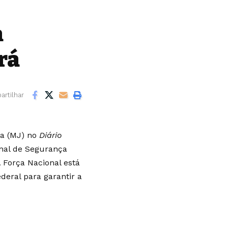
a
rá
rtilhar
ca (MJ) no
Diário
onal de Segurança
A Força Nacional está
deral para garantir a