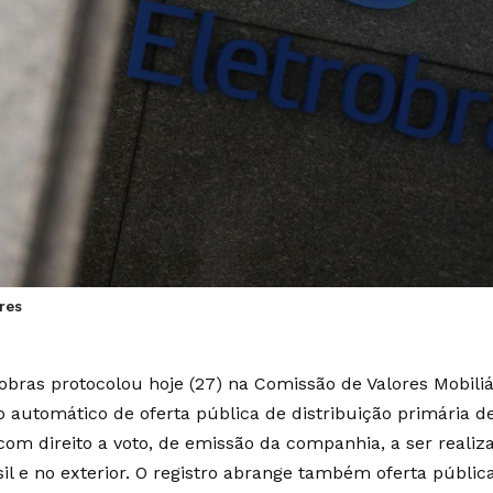
ares
robras protocolou hoje (27) na Comissão de Valores Mobili
o automático de oferta pública de distribuição primária de
, com direito a voto, de emissão da companhia, a ser real
sil e no exterior. O registro abrange também oferta públi