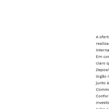
A ofer
realiza
interna
Em com
claro 
Deposi
órgão 
junto 
Commi
Confor
Invest