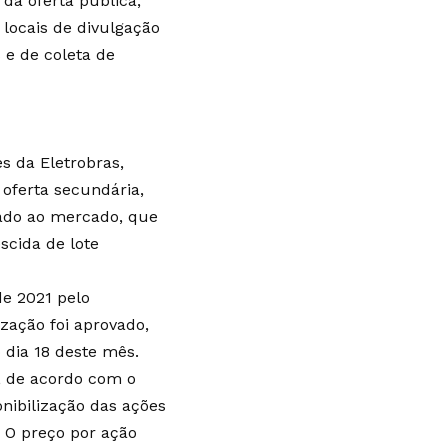
da oferta pública;
 locais de divulgação
 e de coleta de
es da Eletrobras,
oferta secundária,
cado ao mercado, que
escida de lote
de 2021 pelo
ização foi aprovado,
 dia 18 deste mês.
o, de acordo com o
ibilização das ações
. O preço por ação