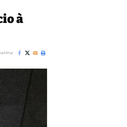
cio à
rtilhar