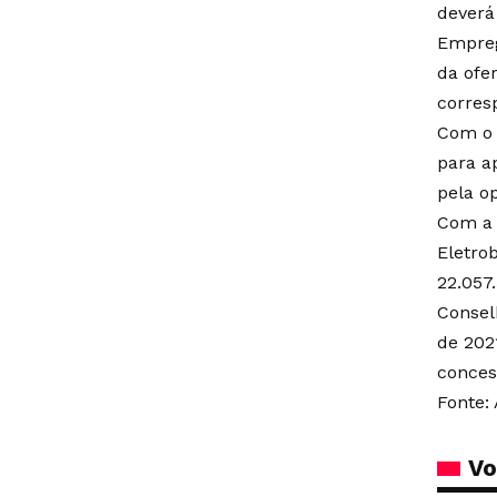
deverá 
Empreg
da ofer
corres
Com o 
para a
pela o
Com a 
Eletro
22.057
Consel
de 202
concess
Fonte: 
Vo