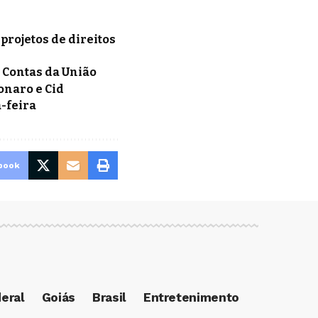
projetos de direitos
 Contas da União
onaro e Cid
-feira
book
deral
Goiás
Brasil
Entretenimento