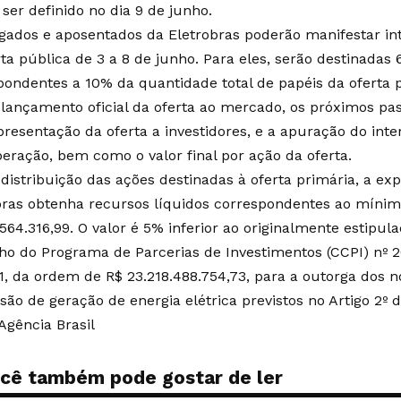
ser definido no dia 9 de junho.
ados e aposentados da Eletrobras poderão manifestar int
ta pública de 3 a 8 de junho. Para eles, serão destinadas 
pondentes a 10% da quantidade total de papéis da oferta p
lançamento oficial da oferta ao mercado, os próximos pa
presentação da oferta a investidores, e a apuração do int
peração, bem como o valor final por ação da oferta.
distribuição das ações destinadas à oferta primária, a exp
bras obtenha recursos líquidos correspondentes ao mínim
.564.316,99. O valor é 5% inferior ao originalmente estipu
ho do Programa de Parcerias de Investimentos (CCPI) nº 2
1, da ordem de R$ 23.218.488.754,73, para a outorga dos n
ão de geração de energia elétrica previstos no Artigo 2º da
Agência Brasil
cê também pode gostar de ler