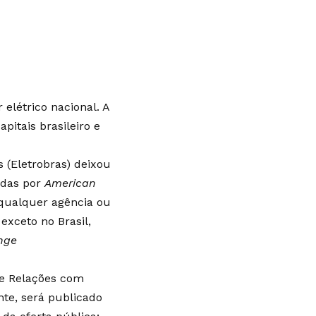
 elétrico nacional. A
pitais brasileiro e
s (Eletrobras) deixou
adas por
American
 qualquer agência ou
exceto no Brasil,
nge
de Relações com
nte, será publicado