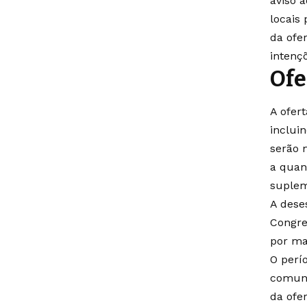
aviso 
locais
da ofe
intençõ
Ofe
A ofer
inclui
serão 
a quant
suplem
A dese
Congre
por ma
O perí
comuni
da ofe