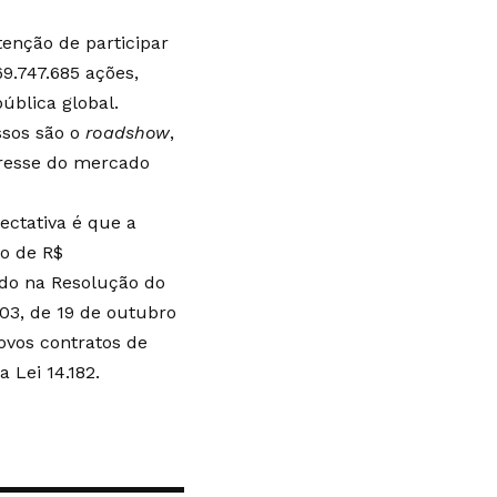
enção de participar
69.747.685 ações,
ública global.
ssos são o
roadshow
,
eresse do mercado
ectativa é que a
o de R$
lado na Resolução do
03, de 19 de outubro
ovos contratos de
 Lei 14.182.