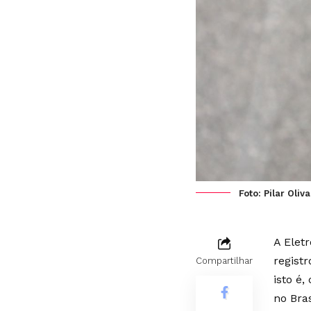
Foto: Pilar Oliv
A Elet
registr
Compartilhar
isto é
no Bra