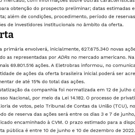
ao mercado, com informações sobre outras características 
 para obtenção do prospecto preliminar; datas estimadas e
rta; além de condições, procedimento, período de reservas
es de investidores institucionais no âmbito da oferta.
rta
ta primária envolverá, inicialmente, 627.675.340 novas açõ
ndo as representadas por
ADRs
no mercado americano. Na 
mais 69.801.516 ações. A Eletrobras informou, no comuni
idade de ações da oferta brasileira inicial poderá ser acr
entar de até 15% do total das ações.
statização da companhia foi normatizada em 12 de julho 
sso Nacional, por meio da Lei 14.182. O processo de privat
ioria de votos, pelo Tribunal de Contas da União (TCU), no
odo de reserva das ações será entre os dias 3 e 7 de junh
cado encaminhado à CVM. O prazo estimado para a dispon
rta pública é entre 10 de junho e 10 de dezembro de 2022