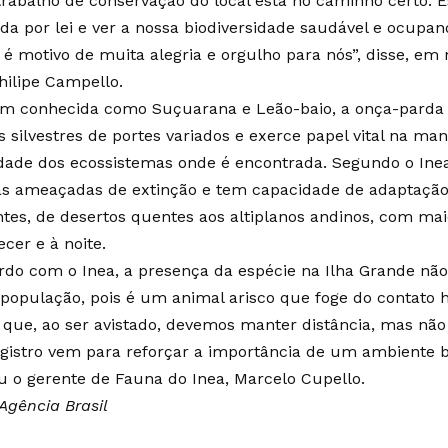
trabalho de conservação do local está no caminho certo. 
ida por lei e ver a nossa biodiversidade saudável e ocupa
, é motivo de muita alegria e orgulho para nós”, disse, em 
hilipe Campello.
 conhecida como Suçuarana e Leão-baio, a onça-parda 
s silvestres de portes variados e exerce papel vital na m
idade dos ecossistemas onde é encontrada. Segundo o Inea
das ameaçadas de extinção e tem capacidade de adaptação 
tes, de desertos quentes aos altiplanos andinos, com mai
cer e à noite.
rdo com o Inea, a presença da espécie na Ilha Grande nã
 população, pois é um animal arisco que foge do contato
 que, ao ser avistado, devemos manter distância, mas não
egistro vem para reforçar a importância de um ambiente 
u o gerente de Fauna do Inea, Marcelo Cupello.
Agência Brasil