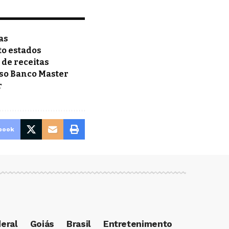
as
to estados
de receitas
aso Banco Master
r
book
deral
Goiás
Brasil
Entretenimento