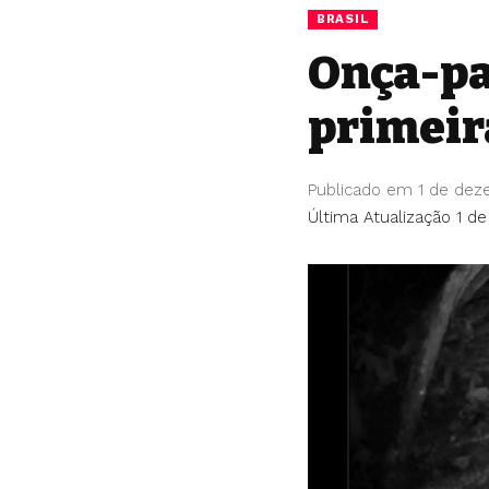
BRASIL
Onça-pa
primeira
Publicado em 1 de de
Última Atualização 1 d