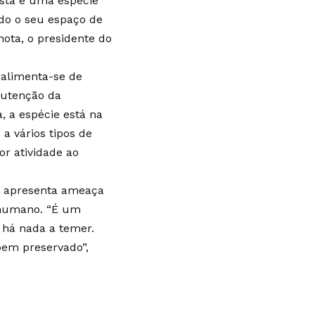
Esta é uma espécie
ndo o seu espaço de
nota, o presidente do
alimenta-se de
anutenção da
, a espécie está na
a vários tipos de
or atividade ao
o apresenta ameaça
 humano. “É um
 há nada a temer.
bem preservado”,