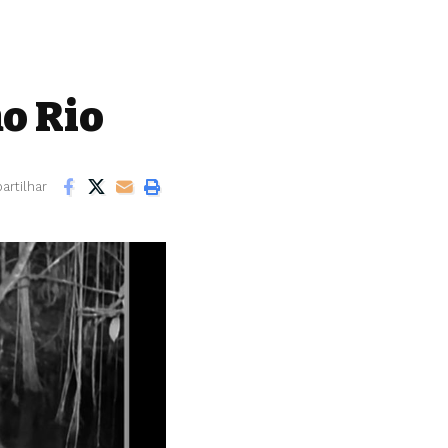
no Rio
rtilhar