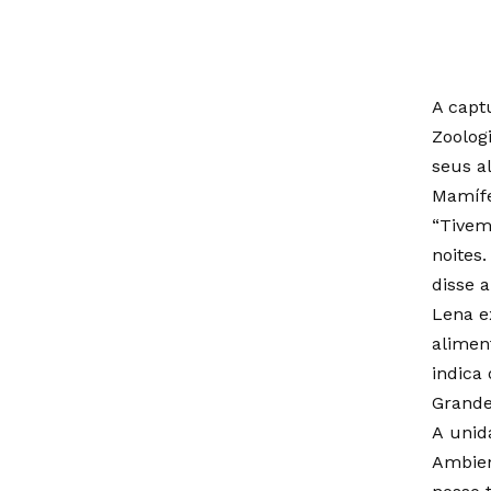
A capt
Zoologi
seus a
Mamífe
“Tivem
noites
disse a
Lena e
alimen
indica
Grande
A unid
Ambien