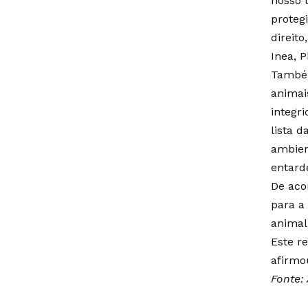
nosso 
proteg
direito
Inea, P
Também
animai
integr
lista 
ambien
entarde
De aco
para a
animal
Este r
afirmo
Fonte: 