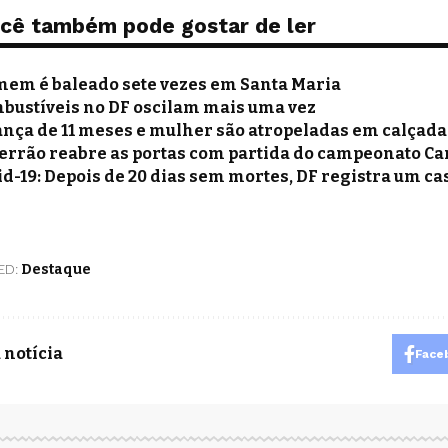
cê também pode gostar de ler
em é baleado sete vezes em Santa Maria
bustíveis no DF oscilam mais uma vez
ança de 11 meses e mulher são atropeladas em calçada
errão reabre as portas com partida do campeonato C
id-19: Depois de 20 dias sem mortes, DF registra um ca
ED:
Destaque
 notícia
Face