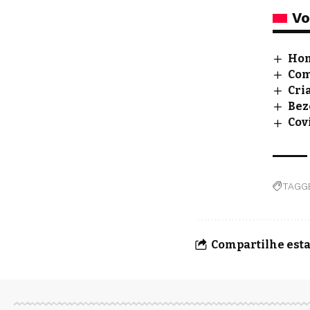
Vo
Hom
Com
Cri
Bez
Cov
TAGG
Compartilhe esta