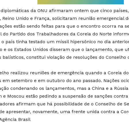
 diplomáticas da ONU afirmaram ontem que cinco países,
, Reino Unido e França, solicitaram reunião emergencial d
ações estão sendo feitas para que o encontro ocorra na se
al do Partido dos Trabalhadores da Coreia do Norte inform
 o país tinha testado um míssil hipersônico no dia anterior
o e os Estados Unidos disseram que o lançamento, que uti
s balísticos, constitui violação de resoluções do Conselh
elho realizou reuniões de emergência quando a Coreia do
s em setembro e em outubro do ano passado. Nações oci
ação condenando os lançamentos, mas a China e a Rússi
 e Moscou estão pedindo a suspensão de sanções contra
adores afirmam que há possibilidade de o Conselho de S
de apresentar, novamente, uma frente unida contra a Core
Agência Brasil