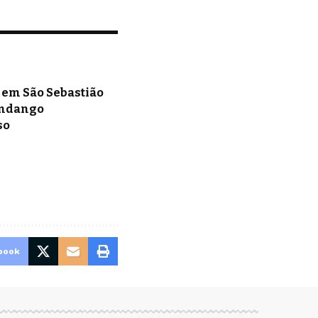
 em São Sebastião
andango
so
book