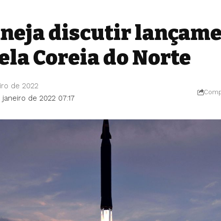
neja discutir lançame
ela Coreia do Norte
iro de 2022
Compa
 janeiro de 2022 07:17