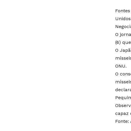
Fontes
Unidos
Negoci
O jorn
(6) que
O Japã
míssei
ONU.
O cons
míssei
declar
Pequim
Observ
capaz 
Fonte: 