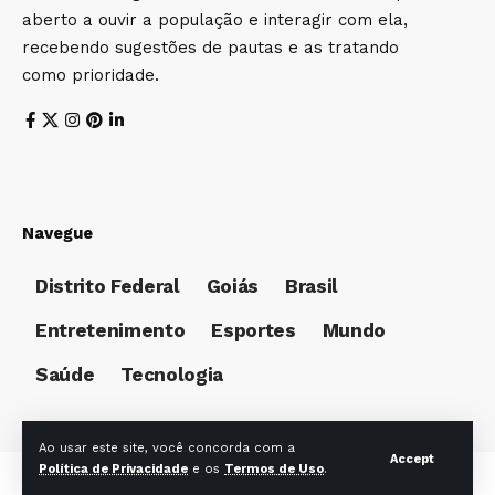
aberto a ouvir a população e interagir com ela,
recebendo sugestões de pautas e as tratando
como prioridade.
Navegue
Distrito Federal
Goiás
Brasil
Entretenimento
Esportes
Mundo
Saúde
Tecnologia
Ao usar este site, você concorda com a
Accept
Política de Privacidade
e os
Termos de Uso
.
© Foxiz News Network. Ruby Design Company. All Rights Reserved.