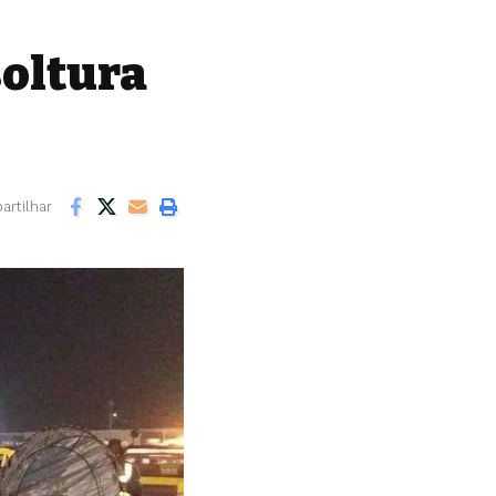
soltura
rtilhar