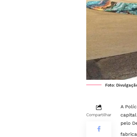
Foto: Divulgaçã
A Polí
capita
Compartilhar
pelo D
fabrica