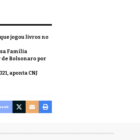
que jogou livros no
lsa Família
r de Bolsonaro por
021, aponta CNJ
book