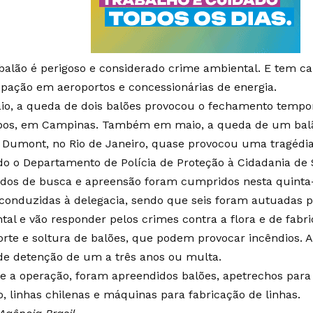
 balão é perigoso e considerado crime ambiental. E
tem ca
upação
em aeroportos e concessionárias de energia.
o, a queda de dois balões provocou o
fechamento tempor
pos
, em Campinas. Também em maio, a queda de um balã
 Dumont, no Rio de Janeiro, quase
provocou uma tragédi
o o Departamento de Polícia de Proteção à Cidadania de 
os de busca e apreensão foram cumpridos nesta quinta-f
conduzidas à delegacia, sendo que seis foram autuadas p
tal e vão responder pelos crimes contra a flora e de fabri
orte e soltura de balões, que podem provocar incêndios. 
 de detenção de um a três anos ou multa.
e a operação, foram apreendidos balões, apetrechos para 
io, linhas chilenas e máquinas para fabricação de linhas.