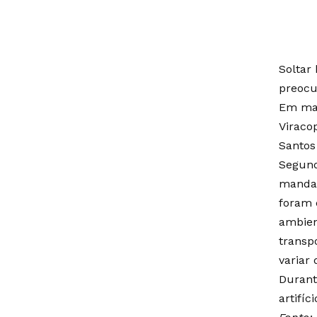
Soltar
preoc
Em mai
Viraco
Santos
Segund
mandad
foram 
ambien
transp
variar
Durant
artifíc