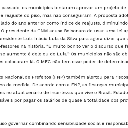
 passado, os municípios tentaram aprovar um projeto de le
de reajuste do piso, mas não conseguiram. A proposta ado
ado do ano anterior como índice de reajuste, diminuind
. O presidente da CNM acusa Bolsonaro de usar uma lei a
presidente Luiz Inácio Lula da Silva para agora dizer que
ofessores na história. “É muito bonito ver o discurso que 
se aumento é dele ou do Lula? Os municípios não são obr
es colocaram lá. O MEC não tem esse poder de determina
te Nacional de Prefeitos (FNP) também alertou para riscos 
no da medida. De acordo com a FNP, as finanças municip
es no atual cenário de incertezas que vive o Brasil. Estad
sáveis por pagar os salários de quase a totalidade dos pr
ciso governar combinando sensibilidade social e responsabi