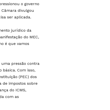
pressionou o governo
da Câmara divulgou
sa ser aplicada.
ento jurídico da
 manifestação do MEC,
omo é que vamos
mo uma pressão contra
 básica. Com isso,
stituição (PEC) dos
a de impostos sobre
rança do ICMS,
ida com as