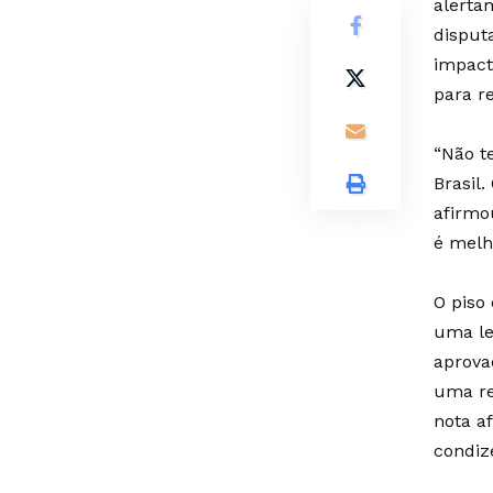
alerta
disput
impact
para r
“Não t
Brasil
afirmo
é melho
O piso
uma le
aprova
uma re
nota a
condiz