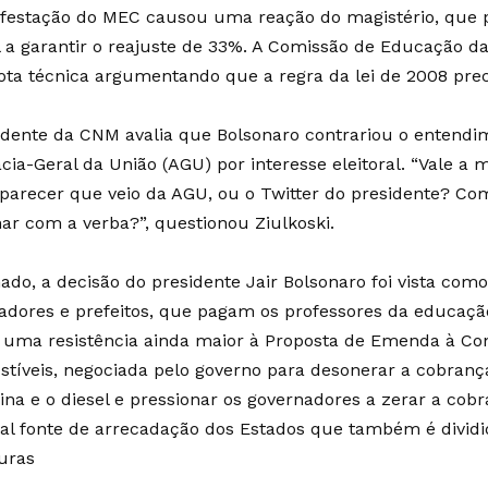
festação do MEC causou uma reação do magistério, que 
l a garantir o reajuste de 33%. A Comissão de Educação 
ta técnica argumentando que a regra da lei de 2008 preci
idente da CNM avalia que Bolsonaro contrariou o entendim
cia-Geral da União (AGU) por interesse eleitoral. “Vale a
parecer que veio da AGU, ou o Twitter do presidente? C
har com a verba?”, questionou Ziulkoski.
ado, a decisão do presidente Jair Bolsonaro foi vista co
adores e prefeitos, que pagam os professores da educação
 uma resistência ainda maior à Proposta de Emenda à Con
tíveis, negociada pelo governo para desonerar a cobranç
lina e o diesel e pressionar os governadores a zerar a cob
pal fonte de arrecadação dos Estados que também é divid
turas