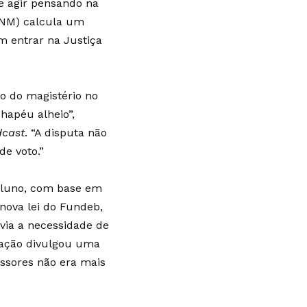
e agir pensando na
(CNM) calcula um
am entrar na Justiça
o do magistério no
hapéu alheio”,
dcast
. “A disputa não
de voto.”
 aluno, com base em
nova lei do Fundeb,
via a necessidade de
cação divulgou uma
essores não era mais