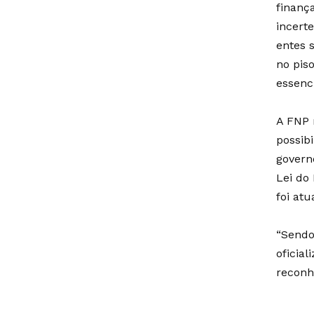
finanç
incerte
entes 
no pis
essenci
A FNP 
possibi
govern
Lei do 
foi at
“Sendo
oficial
reconh