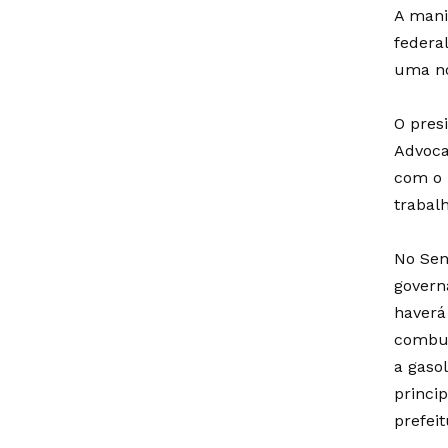
A mani
federa
uma no
O pres
Advoca
com o 
trabal
No Sen
govern
haverá
combus
a gaso
princi
prefei