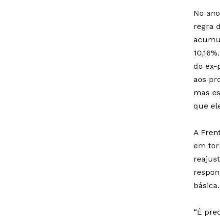
No ano
regra 
acumul
10,16%
do ex-
aos pr
mas es
que el
A Fren
em tor
reajust
respon
básica.
“É pre