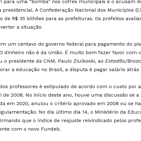
m para uma “bomba” nos cofres municipais e o acusam d
a presidencial. A Confederação Nacional dos Municípios 
o de R$ 35 bilhões para as prefeituras. Os prefeitos avali
everter a situação
em um centavo do governo federal para pagamento do pis
. O dinheiro não é da União. É muito bom fazer favor com c
u o presidente da CNM, Paulo Ziulkoski, ao
Estadão/Broa
rar a educação no Brasil, a disputa é pagar salário atrás 
 dos professores é estipulado de acordo com o custo por
i de 2008. No início deste ano, houve uma discussão se a 
da em 2020, anulou o critério aprovado em 2008 ou se ha
gulamentação. No dia último dia 14, o Ministério da Edu
firmando que o índice de reajuste reivindicado pelos prof
ente com o novo Fundeb.