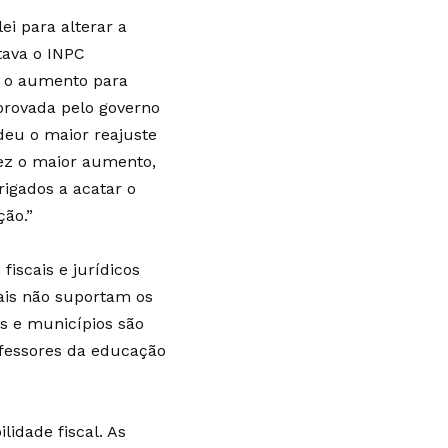
i para alterar a
tava o INPC
o o aumento para
provada pelo governo
 deu o maior reajuste
fez o maior aumento,
igados a acatar o
ção.”
fiscais e jurídicos
ais não suportam os
os e municípios são
ofessores da educação
lidade fiscal. As