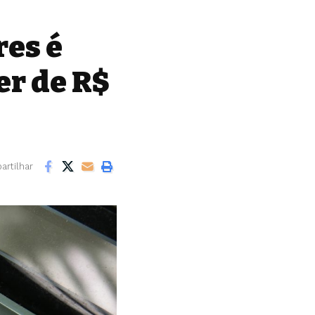
res é
er de R$
rtilhar