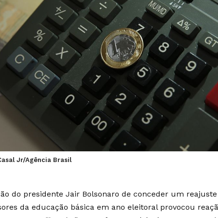
Casal Jr/Agência Brasil
são do presidente Jair Bolsonaro de conceder um reajuste
sores da educação básica em ano eleitoral provocou reaçã