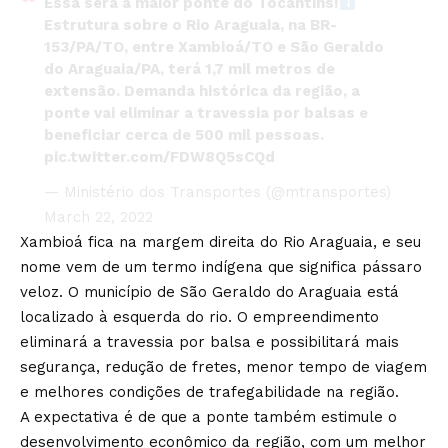
Essa será a maior ponte do Tocantins!
Estrutura sobre o Rio Araguaia, na BR-
153/PA/TO, entre Xambioá/TO e São Geraldo
do Araguaia/PA, terá 1,7 mil metros de
extensão. Demanda histórica da região, a
ponte vai eliminar a travessia por balsas e
beneficiar cerca de 500 mil pessoas.
pic.twitter.com/FDW8Q5sCQd
— Ministério dos Transportes (@mtransportes)
March 22, 2022
Xambioá fica na margem direita do Rio Araguaia, e seu
nome vem de um termo indígena que significa pássaro
veloz. O município de São Geraldo do Araguaia está
localizado à esquerda do rio. O empreendimento
eliminará a travessia por balsa e possibilitará mais
segurança, redução de fretes, menor tempo de viagem
e melhores condições de trafegabilidade na região.
A expectativa é de que a ponte também estimule o
desenvolvimento econômico da região, com um melhor