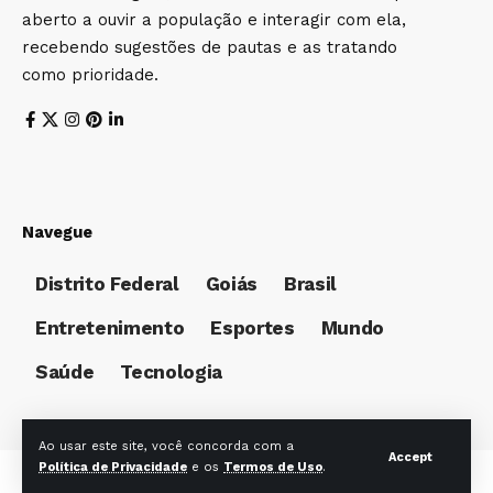
aberto a ouvir a população e interagir com ela,
recebendo sugestões de pautas e as tratando
como prioridade.
Navegue
Distrito Federal
Goiás
Brasil
Entretenimento
Esportes
Mundo
Saúde
Tecnologia
Ao usar este site, você concorda com a
Accept
Política de Privacidade
e os
Termos de Uso
.
© Foxiz News Network. Ruby Design Company. All Rights Reserved.