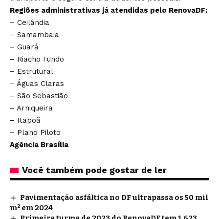
Regiões administrativas já atendidas pelo RenovaDF:
– Ceilândia
– Samambaia
– Guará
– Riacho Fundo
– Estrutural
– Águas Claras
– São Sebastião
– Arniqueira
– Itapoã
– Plano Piloto
Agência Brasília
Você também pode gostar de ler
Pavimentação asfáltica no DF ultrapassa os 50 mil
m² em 2024
Primeira turma de 2023 do RenovaDF tem 1.623