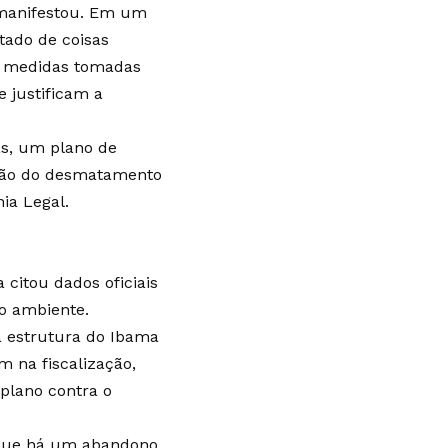
 manifestou. Em um
tado de coisas
ue medidas tomadas
e justificam a
as, um plano de
ição do desmatamento
ia Legal.
citou dados oficiais
io ambiente.
a estrutura do Ibama
 na fiscalização,
plano contra o
 que há um abandono