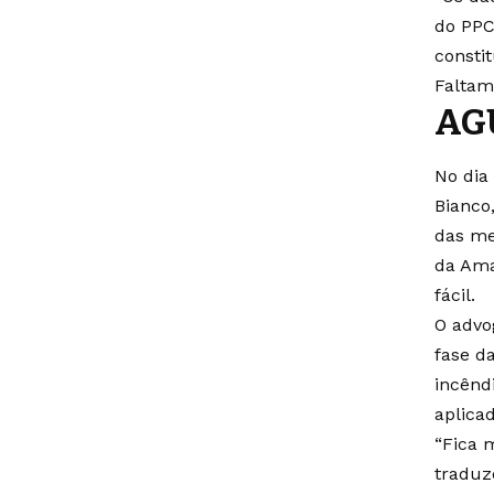
do PPC
consti
Faltam
AG
No dia
Bianco
das me
da Ama
fácil.
O advo
fase d
incêndi
aplica
“Fica 
traduz