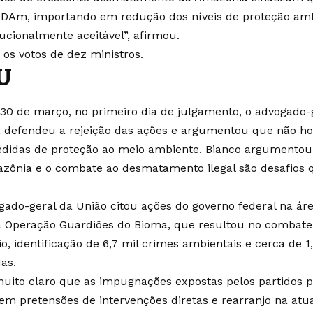
DAm, importando em redução dos níveis de proteção ambi
tucionalmente aceitável”, afirmou.
 os votos de dez ministros.
U
 30 de março, no primeiro dia de julgamento, o advogado-
, defendeu a rejeição das ações e argumentou que não h
didas de proteção ao meio ambiente. Bianco argumentou
zônia e o combate ao desmatamento ilegal são desafios 
gado-geral da União citou ações do governo federal na ár
a
Operação Guardiôes do Bioma
, que resultou no combate 
o, identificação de 6,7 mil crimes ambientais e cerca de 1
das.
muito claro que as impugnações expostas pelos partidos p
em pretensões de intervenções diretas e rearranjo na atu