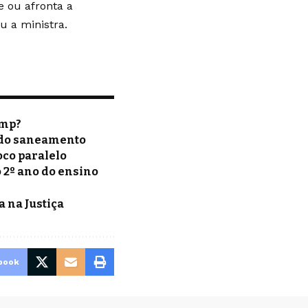
e ou afronta a
 a ministra.
amp?
o do saneamento
oco paralelo
 2º ano do ensino
a na Justiça
book