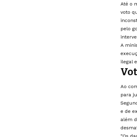
Até o 
voto q
incons
pelo g
interve
A mini
execuç
ilegal
Vo
Ao com
para j
Segund
e de e
além d
desmat
“Os da