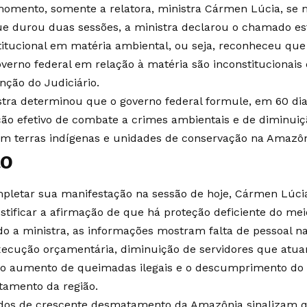
momento, somente a relatora, ministra Cármen Lúcia, se
ue durou duas sessões, a ministra declarou o chamado es
titucional em matéria ambiental, ou seja, reconheceu q
overno federal em relação à matéria são inconstitucionais 
nção do Judiciário.
stra determinou que o governo federal formule, em 60 di
ão efetivo de combate a crimes ambientais e de diminu
 em terras indígenas e unidades de conservação na Amazôn
to
pletar sua manifestação na sessão de hoje, Cármen Lúcia 
ustificar a afirmação de que há proteção deficiente do me
o a ministra, as informações mostram falta de pessoal n
xecução orçamentária, diminuição de servidores que atuam
o aumento de queimadas ilegais e o descumprimento do 
amento da região.
dos de crescente desmatamento da Amazônia sinalizam