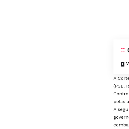
V
A Cort
(PSB, 
Contro
pelas 
A segu
govern
combat