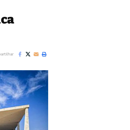
ica
rtilhar