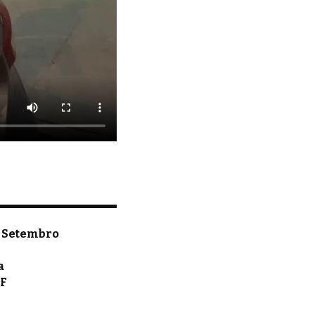
de Setembro
a
DF