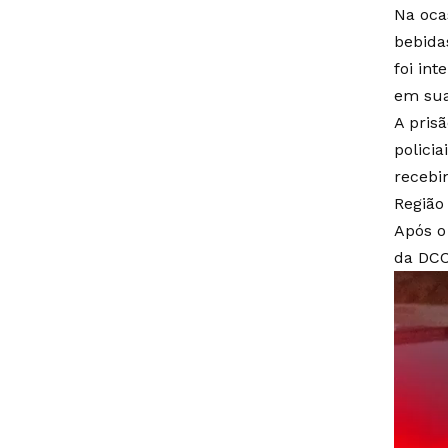
Na oca
bebida
foi in
em sua
A prisã
polici
recebi
Região 
Após o
da DCC