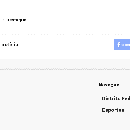
ED:
Destaque
 notícia
Face
Navegue
Distrito Fe
Esportes