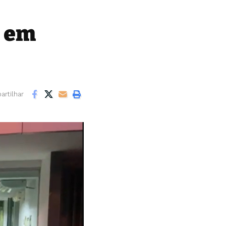
o em
rtilhar