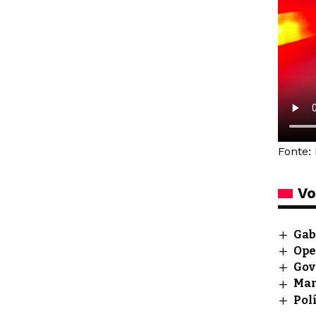
Fonte:
Vo
Gab
Ope
Gov
Man
Pol